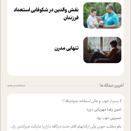
نقش والدین در شکوفا‌یی ا‌ستعداد
فرزندان‌
تنهایی مدرن
آخرین دیدگاه ها
مشاهده ی همه
f
بسیار خوب و عالی استفاده نمودم🙏🤍
امین رضا مهربانی
دوره
نسرین
خوب بود
بام
مطلب حوبی ولی ازکتابهای اقای حلت درکافه بازاریا مایکت میزاشتن رایگان خوب بود ولی هرکدام خلاصه شده ش تومجله از طریق سایت هم خوبه اینکه درزیر اخرصفحه گذاشته شده خب ادم خبره میره نصب میکنه میخونه ولی هرکسی گوشیش ظرفیتش نداره باتشکر