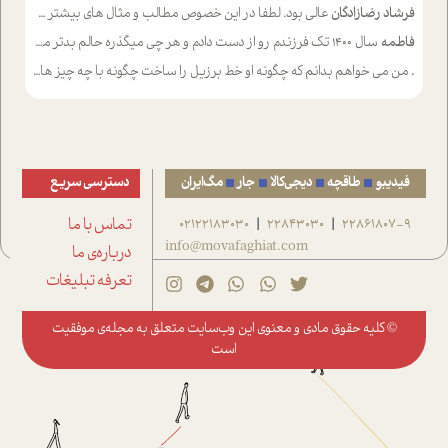
فرشاد رضازادگان
عالی بود. لطفا در این خصوص مطالب و مثال های بیشتر ی ارایه دهید
فاطمه
سال ۱۴۰۰ تک فرزندم رو از دست دادم و هر چی میگذره حالم بدتر میشه و دلتنگتر تنایی رو ترجیح دادم و معاشرت برام سخت شده
.
من می خواهم بدانم که چگونه او خط برزیل را ساخت چگونه با چه چیز هایی
فیدیبو
طاقچه
دیجی‌کالا
جار
مگ‌ایران
دسترسی سریع
22861807-9
22843030
02122183030
تماس با ما
|
|
info@movafaghiat.com
درباره‌ی ما
تعرفه تبلیغات
© کلیه حقوق مادی و معنوی این وب‌سایت متعلق به
مجله‌ی موفقیت
است