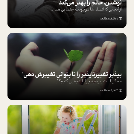
نوشتن، حالم را بهتر می‌کند
از آنجایی که انسان ها موجودات اجتماعی هس...
5 دقیقه مطالعه
بپذير تغييرناپذير را تا بتواني تغييرش دهي!‏
ممکن است بپرسيد چرا بايد چنين کنيم؟ آيا...
3 دقیقه مطالعه