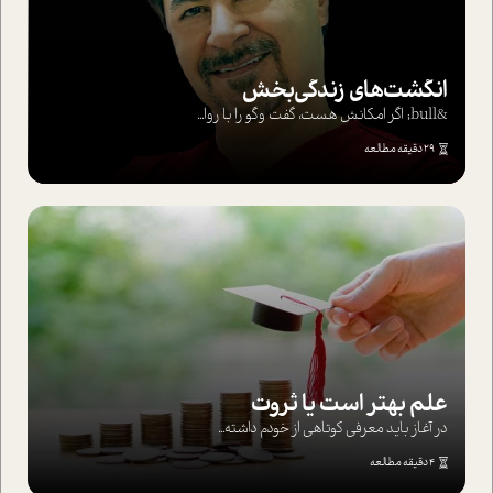
انگشت‌های‌ زندگی‌بخش
&bull; اگر امکانش هست، گفت وگو را با روا...
29 دقیقه مطالعه
علم بهتر است یا ثروت
در آغاز باید معرفی کوتاهی از خودم داشته...
4 دقیقه مطالعه