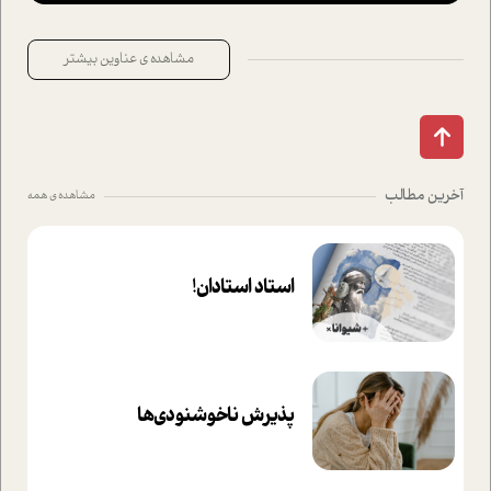
مشاهده ی عناوین بیشتر
آخرین مطالب
مشاهده ی همه
استاد استادان!
پذیرش ناخوشنودی‌ها