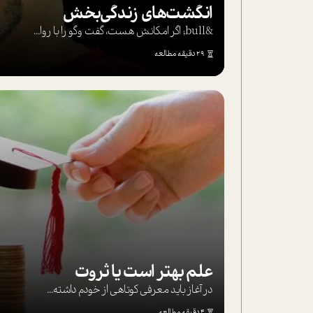
انگشت‌های‌ زندگی‌بخش
&bull; اگر امکانش هست، گفت وگو را با روا...
29 دقیقه مطالعه
علم بهتر است یا ثروت
در آغاز باید معرفی کوتاهی از خودم داشته...
4 دقیقه مطالعه