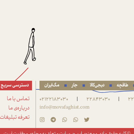
طاقچه
دیجی‌کالا
جار
مگ‌ایران
دسترسی سریع
22
22843030
02122183030
تماس با ما
|
|
info@movafaghiat.com
درباره‌ی ما
تعرفه تبلیغات
© کلیه حقوق مادی و معنوی این وب‌سایت متعلق به
مجله‌ی موفقیت
است