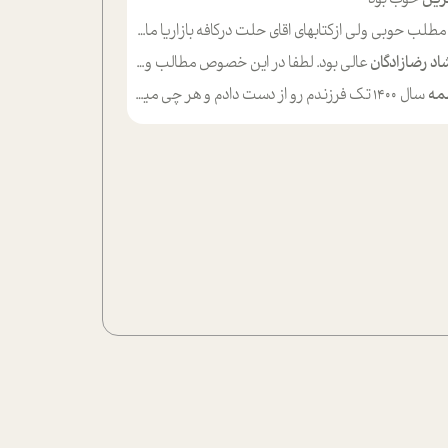
لب حوبی ولی ازکتابهای اقای حلت درکافه بازاریا مایکت میزاشتن رایگان خوب بود ولی هرکدام خلاصه شده ش تومجله از طریق سایت هم خوبه اینکه درزیر اخرصفحه گذاشته شده خب ادم خبره میره نصب میکنه میخونه ولی هرکسی گوشیش ظرفیتش نداره باتشکر
اد رضازادگان
عالی بود. لطفا در این خصوص مطالب و مثال های بیشتر ی ارایه دهید
مه
سال ۱۴۰۰ تک فرزندم رو از دست دادم و هر چی میگذره حالم بدتر میشه و دلتنگتر تنایی رو ترجیح دادم و معاشرت برام سخت شده