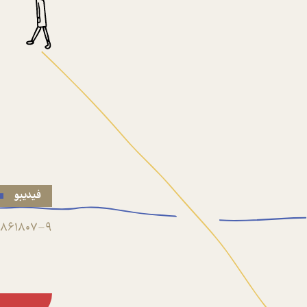
فیدیبو
861807-9