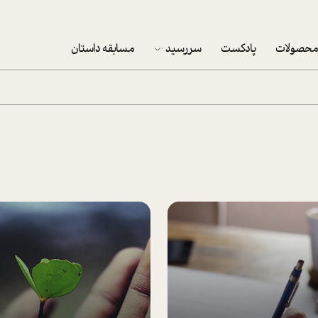
حصولات
پادکست
سررسید
مسابقه داستان
سررسید 1403
سفارش شرکتی سررسید 1403
پکيج نوروزي موفقيت
تقویم رومیزی
تقویم دیواری