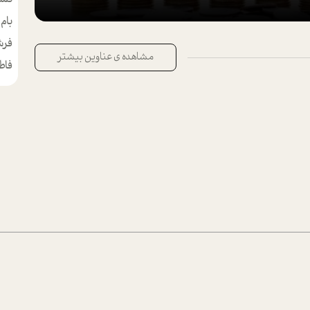
بام
مط
فرش
مشاهده ی عناوین بیشتر
فاط