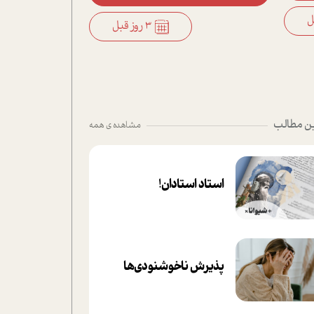
3 روز قبل
ن مطالب
مشاهده ی همه
استاد استادان!
پذیرش ناخوشنودی‌ها