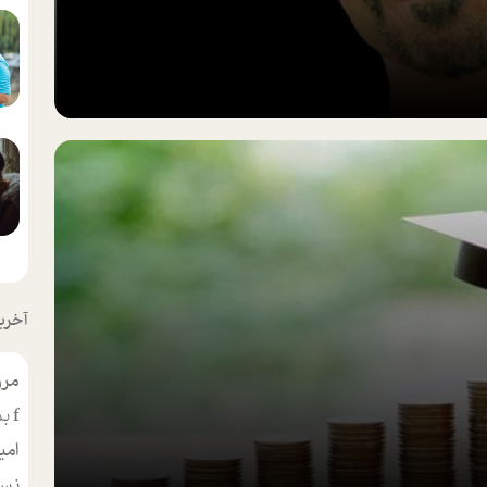
آخرین
مرو
f
بس
امی
نسر