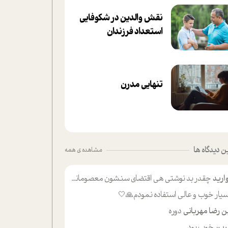
نقش والدین در شکوفا‌یی
ا‌ستعداد فرزندان‌
تنهایی مدرن
 دیدگاه ها
مشاهده ی همه
ارید
چقدر بد نوشتی هی اقتضای سنشون معصومانه این اون خلی؟نکنه تا چهل سالگی پوشکت میکردن و شیر میخوردی که به اینا میگی کودک
یار خوب و عالی استفاده نمودم🙏🤍
ن رضا مهربانی
دوره
ین
خوب بود