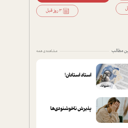
3 روز قبل
ن مطالب
مشاهده ی همه
استاد استادان!
پذیرش ناخوشنودی‌ها