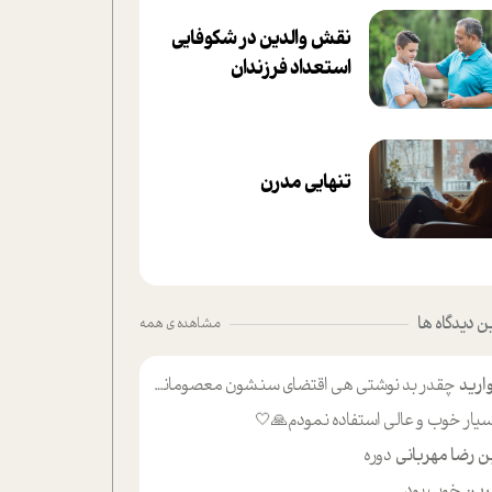
نقش والدین در شکوفا‌یی
ا‌ستعداد فرزندان‌
تنهایی مدرن
 دیدگاه ها
مشاهده ی همه
ارید
چقدر بد نوشتی هی اقتضای سنشون معصومانه این اون خلی؟نکنه تا چهل سالگی پوشکت میکردن و شیر میخوردی که به اینا میگی کودک
یار خوب و عالی استفاده نمودم🙏🤍
ن رضا مهربانی
دوره
ین
خوب بود