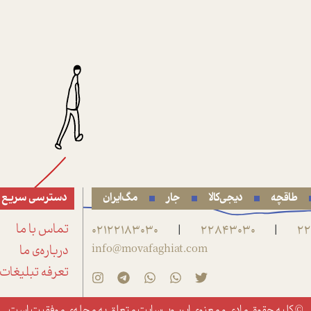
طاقچه
دیجی‌کالا
جار
مگ‌ایران
دسترسی سریع
22
22843030
02122183030
تماس با ما
|
|
info@movafaghiat.com
درباره‌ی ما
تعرفه تبلیغات
© کلیه حقوق مادی و معنوی این وب‌سایت متعلق به
مجله‌ی موفقیت
است