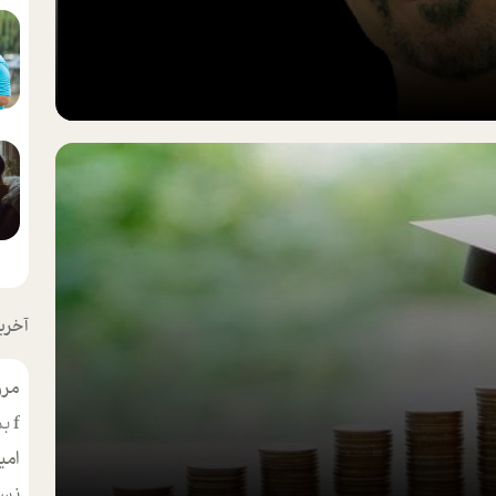
آخرین
مرو
f
بس
امی
نسر