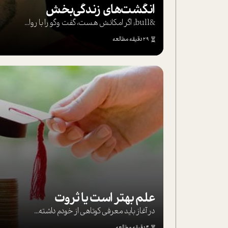
انگشت‌های‌ زندگی‌بخش
&bull; اگر امکانش هست، گفت وگو را با روا...
29 دقیقه مطالعه
علم بهتر است یا ثروت
در آغاز باید معرفی کوتاهی از خودم داشته...
4 دقیقه مطالعه