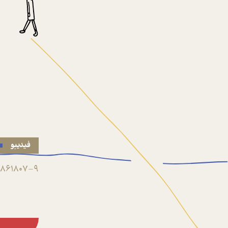
فیدیبو
861807-9