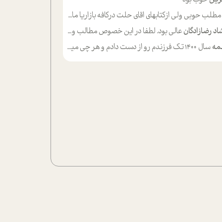
لب حوبی ولی ازکتابهای اقای حلت درکافه بازاریا مایکت میزاشتن رایگان خوب بود ولی هرکدام خلاصه شده ش تومجله از طریق سایت هم خوبه اینکه درزیر اخرصفحه گذاشته شده خب ادم خبره میره نصب میکنه میخونه ولی هرکسی گوشیش ظرفیتش نداره باتشکر
اد رضازادگان
عالی بود. لطفا در این خصوص مطالب و مثال های بیشتر ی ارایه دهید
مه
سال ۱۴۰۰ تک فرزندم رو از دست دادم و هر چی میگذره حالم بدتر میشه و دلتنگتر تنایی رو ترجیح دادم و معاشرت برام سخت شده