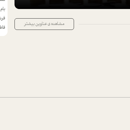
بام
مط
فرش
مشاهده ی عناوین بیشتر
فاط