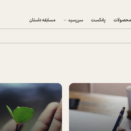
حصولات
پادکست
سررسید
مسابقه داستان
سررسید 1403
سفارش شرکتی سررسید 1403
پکيج نوروزي موفقيت
تقویم رومیزی
تقویم دیواری