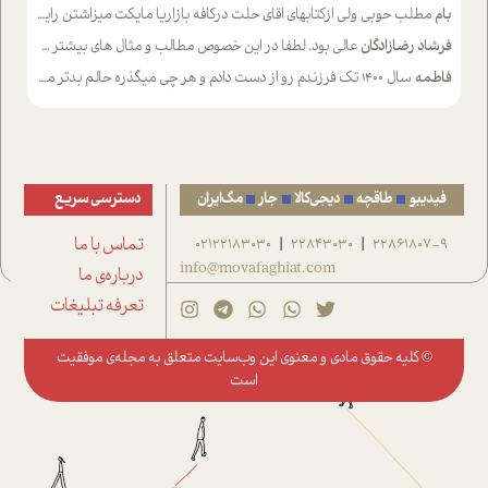
بام
مطلب حوبی ولی ازکتابهای اقای حلت درکافه بازاریا مایکت میزاشتن رایگان خوب بود ولی هرکدام خلاصه شده ش تومجله از طریق سایت هم خوبه اینکه درزیر اخرصفحه گذاشته شده خب ادم خبره میره نصب میکنه میخونه ولی هرکسی گوشیش ظرفیتش نداره باتشکر
فرشاد رضازادگان
عالی بود. لطفا در این خصوص مطالب و مثال های بیشتر ی ارایه دهید
فاطمه
سال ۱۴۰۰ تک فرزندم رو از دست دادم و هر چی میگذره حالم بدتر میشه و دلتنگتر تنایی رو ترجیح دادم و معاشرت برام سخت شده
فیدیبو
طاقچه
دیجی‌کالا
جار
مگ‌ایران
دسترسی سریع
22861807-9
22843030
02122183030
تماس با ما
|
|
info@movafaghiat.com
درباره‌ی ما
تعرفه تبلیغات
© کلیه حقوق مادی و معنوی این وب‌سایت متعلق به
مجله‌ی موفقیت
است