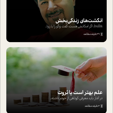
انگشت‌های‌ زندگی‌بخش
&bull; اگر امکانش هست، گفت وگو را با روا...
29 دقیقه مطالعه
علم بهتر است یا ثروت
در آغاز باید معرفی کوتاهی از خودم داشته...
4 دقیقه مطالعه