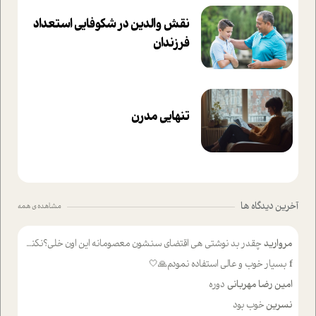
نقش والدین در شکوفا‌یی ا‌ستعداد
فرزندان‌
تنهایی مدرن
آخرین دیدگاه ها
مشاهده ی همه
مروارید
چقدر بد نوشتی هی اقتضای سنشون معصومانه این اون خلی؟نکنه تا چهل سالگی پوشکت میکردن و شیر میخوردی که به اینا میگی کودک
f
بسیار خوب و عالی استفاده نمودم🙏🤍
امین رضا مهربانی
دوره
نسرین
خوب بود