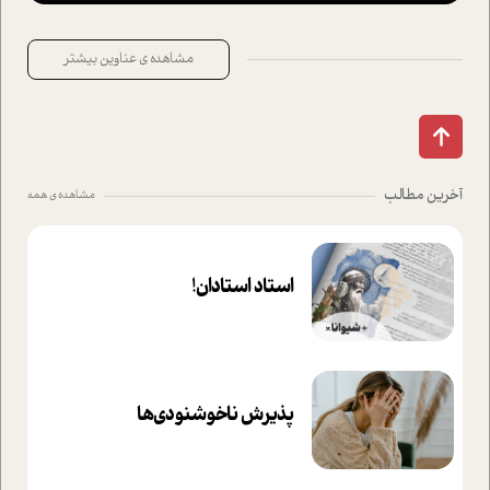
مشاهده ی عناوین بیشتر
آخرین مطالب
مشاهده ی همه
استاد استادان!
پذیرش ناخوشنودی‌ها