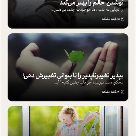
نوشتن، حالم را بهتر می‌کند
از آنجایی که انسان ها موجودات اجتماعی هس...
5 دقیقه مطالعه
بپذير تغييرناپذير را تا بتواني تغييرش دهي!‏
ممکن است بپرسيد چرا بايد چنين کنيم؟ آيا...
3 دقیقه مطالعه