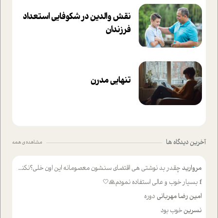
نقش والدین در شکوفا‌یی ا‌ستعداد
فرزندان‌
تنهایی مدرن
آخرین دیدگاه ها
مشاهده ی همه
مروارید
چقدر بد نوشتی هی اقتضای سنشون معصومانه این اون خلی؟نکنه تا چهل سالگی پوشکت میکردن و شیر میخوردی که به اینا میگی کودک
f
بسیار خوب و عالی استفاده نمودم🙏🤍
امین رضا مهربانی
دوره
نسرین
خوب بود