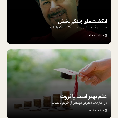
انگشت‌های‌ زندگی‌بخش
&bull; اگر امکانش هست، گفت وگو را با روا...
29 دقیقه مطالعه
علم بهتر است یا ثروت
در آغاز باید معرفی کوتاهی از خودم داشته...
4 دقیقه مطالعه