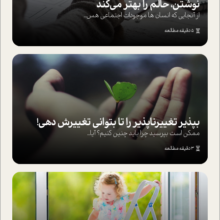
نوشتن، حالم را بهتر می‌کند
از آنجایی که انسان ها موجودات اجتماعی هس...
5 دقیقه مطالعه
بپذير تغييرناپذير را تا بتواني تغييرش دهي!‏
ممکن است بپرسيد چرا بايد چنين کنيم؟ آيا...
3 دقیقه مطالعه