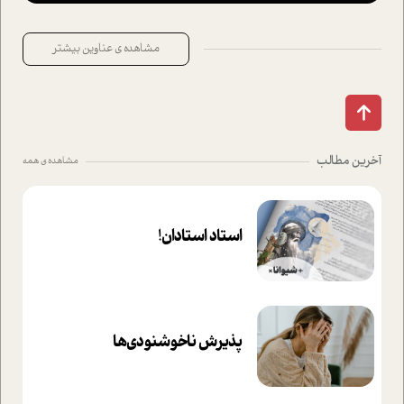
مشاهده ی عناوین بیشتر
آخرین مطالب
مشاهده ی همه
استاد استادان!
پذیرش ناخوشنودی‌ها