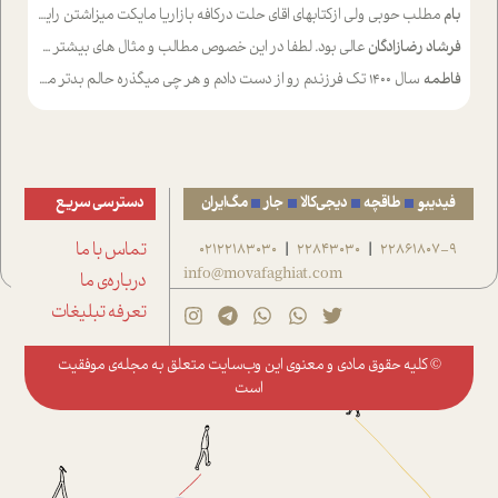
بام
مطلب حوبی ولی ازکتابهای اقای حلت درکافه بازاریا مایکت میزاشتن رایگان خوب بود ولی هرکدام خلاصه شده ش تومجله از طریق سایت هم خوبه اینکه درزیر اخرصفحه گذاشته شده خب ادم خبره میره نصب میکنه میخونه ولی هرکسی گوشیش ظرفیتش نداره باتشکر
فرشاد رضازادگان
عالی بود. لطفا در این خصوص مطالب و مثال های بیشتر ی ارایه دهید
فاطمه
سال ۱۴۰۰ تک فرزندم رو از دست دادم و هر چی میگذره حالم بدتر میشه و دلتنگتر تنایی رو ترجیح دادم و معاشرت برام سخت شده
فیدیبو
طاقچه
دیجی‌کالا
جار
مگ‌ایران
دسترسی سریع
22861807-9
22843030
02122183030
تماس با ما
|
|
info@movafaghiat.com
درباره‌ی ما
تعرفه تبلیغات
© کلیه حقوق مادی و معنوی این وب‌سایت متعلق به
مجله‌ی موفقیت
است