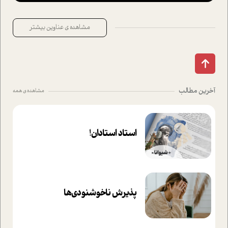
مشاهده ی عناوین بیشتر
آخرین مطالب
مشاهده ی همه
استاد استادان!
پذیرش ناخوشنودی‌ها