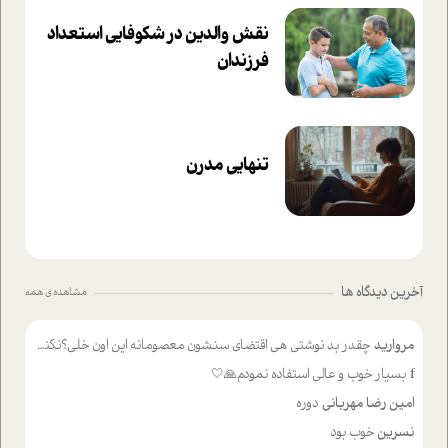
نقش والدین در شکوفا‌یی ا‌ستعداد
فرزندان‌
تنهایی مدرن
آخرین دیدگاه ها
مشاهده ی همه
مروارید
چقدر بد نوشتی هی اقتضای سنشون معصومانه این اون خلی؟نکنه تا چهل سالگی پوشکت میکردن و شیر میخوردی که به اینا میگی کودک
f
بسیار خوب و عالی استفاده نمودم🙏🤍
امین رضا مهربانی
دوره
نسرین
خوب بود