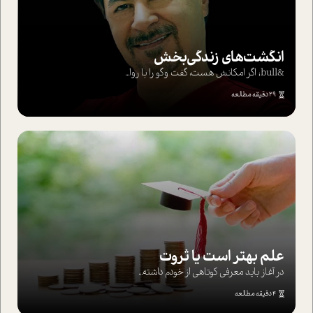
انگشت‌های‌ زندگی‌بخش
&bull; اگر امکانش هست، گفت وگو را با روا...
29 دقیقه مطالعه
علم بهتر است یا ثروت
در آغاز باید معرفی کوتاهی از خودم داشته...
4 دقیقه مطالعه