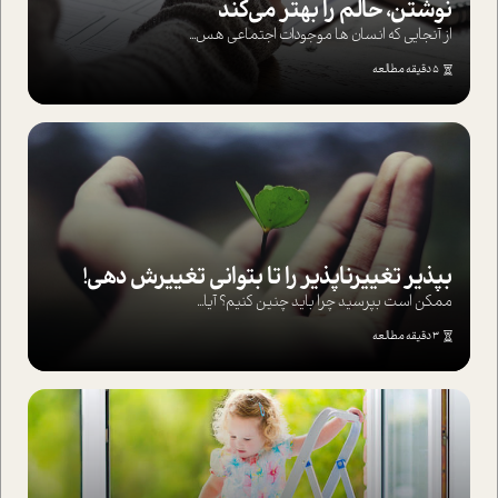
نوشتن، حالم را بهتر می‌کند
از آنجایی که انسان ها موجودات اجتماعی هس...
5 دقیقه مطالعه
بپذير تغييرناپذير را تا بتواني تغييرش دهي!‏
ممکن است بپرسيد چرا بايد چنين کنيم؟ آيا...
3 دقیقه مطالعه