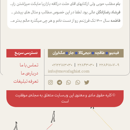
بام
مطلب حوبی ولی ازکتابهای اقای حلت درکافه بازاریا مایکت میزاشتن رایگان خوب بود ولی هرکدام خلاصه شده ش تومجله از طریق سایت هم خوبه اینکه درزیر اخرصفحه گذاشته شده خب ادم خبره میره نصب میکنه میخونه ولی هرکسی گوشیش ظرفیتش نداره باتشکر
فرشاد رضازادگان
عالی بود. لطفا در این خصوص مطالب و مثال های بیشتر ی ارایه دهید
فاطمه
سال ۱۴۰۰ تک فرزندم رو از دست دادم و هر چی میگذره حالم بدتر میشه و دلتنگتر تنایی رو ترجیح دادم و معاشرت برام سخت شده
فیدیبو
طاقچه
دیجی‌کالا
جار
مگ‌ایران
دسترسی سریع
22861807-9
22843030
02122183030
تماس با ما
|
|
info@movafaghiat.com
درباره‌ی ما
تعرفه تبلیغات
© کلیه حقوق مادی و معنوی این وب‌سایت متعلق به
مجله‌ی موفقیت
است