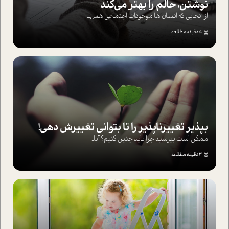
نوشتن، حالم را بهتر می‌کند
از آنجایی که انسان ها موجودات اجتماعی هس...
5 دقیقه مطالعه
بپذير تغييرناپذير را تا بتواني تغييرش دهي!‏
ممکن است بپرسيد چرا بايد چنين کنيم؟ آيا...
3 دقیقه مطالعه