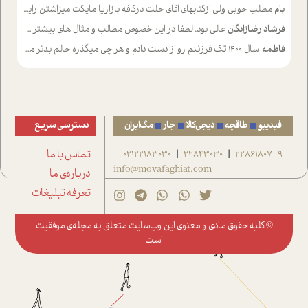
بام
مطلب حوبی ولی ازکتابهای اقای حلت درکافه بازاریا مایکت میزاشتن رایگان خوب بود ولی هرکدام خلاصه شده ش تومجله از طریق سایت هم خوبه اینکه درزیر اخرصفحه گذاشته شده خب ادم خبره میره نصب میکنه میخونه ولی هرکسی گوشیش ظرفیتش نداره باتشکر
فرشاد رضازادگان
عالی بود. لطفا در این خصوص مطالب و مثال های بیشتر ی ارایه دهید
فاطمه
سال ۱۴۰۰ تک فرزندم رو از دست دادم و هر چی میگذره حالم بدتر میشه و دلتنگتر تنایی رو ترجیح دادم و معاشرت برام سخت شده
فیدیبو
طاقچه
دیجی‌کالا
جار
مگ‌ایران
دسترسی سریع
22861807-9
22843030
02122183030
تماس با ما
|
|
info@movafaghiat.com
درباره‌ی ما
تعرفه تبلیغات
© کلیه حقوق مادی و معنوی این وب‌سایت متعلق به
مجله‌ی موفقیت
است