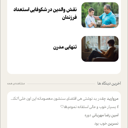
نقش والدین در شکوفا‌یی ا‌ستعداد
فرزندان‌
تنهایی مدرن
آخرین دیدگاه ها
مشاهده ی همه
مروارید
چقدر بد نوشتی هی اقتضای سنشون معصومانه این اون خلی؟نکنه تا چهل سالگی پوشکت میکردن و شیر میخوردی که به اینا میگی کودک
f
بسیار خوب و عالی استفاده نمودم🙏🤍
امین رضا مهربانی
دوره
نسرین
خوب بود