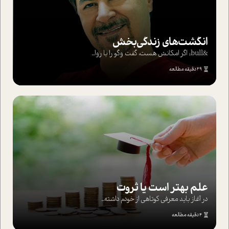
انگشت‌های‌ زندگی‌بخش
&bull; اگر امکانش هست، گفت وگو را با روا...
29 دقیقه مطالعه
علم بهتر است یا ثروت
در آغاز باید معرفی کوتاهی از خودم داشته...
4 دقیقه مطالعه