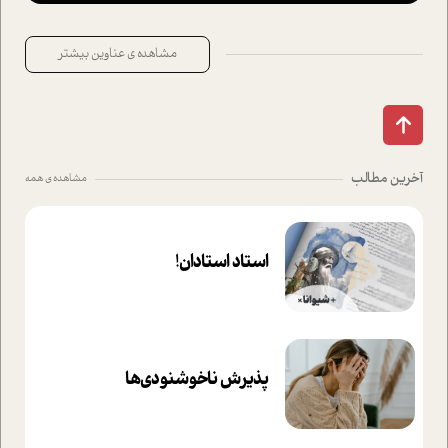
مشاهده ی عناوین بیشتر
آخرین مطالب
مشاهده ی همه
استاد استادان!
پذیرش ناخوشنودی‌ها