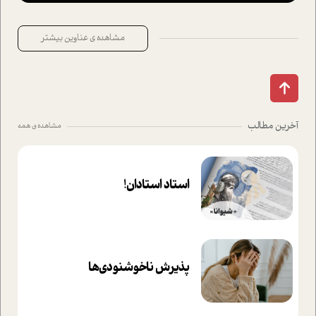
مشاهده ی عناوین بیشتر
آخرین مطالب
مشاهده ی همه
استاد استادان!
پذیرش ناخوشنودی‌ها