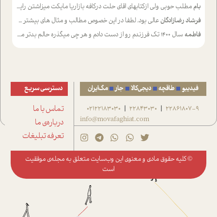
بام
مطلب حوبی ولی ازکتابهای اقای حلت درکافه بازاریا مایکت میزاشتن رایگان خوب بود ولی هرکدام خلاصه شده ش تومجله از طریق سایت هم خوبه اینکه درزیر اخرصفحه گذاشته شده خب ادم خبره میره نصب میکنه میخونه ولی هرکسی گوشیش ظرفیتش نداره باتشکر
فرشاد رضازادگان
عالی بود. لطفا در این خصوص مطالب و مثال های بیشتر ی ارایه دهید
فاطمه
سال ۱۴۰۰ تک فرزندم رو از دست دادم و هر چی میگذره حالم بدتر میشه و دلتنگتر تنایی رو ترجیح دادم و معاشرت برام سخت شده
فیدیبو
طاقچه
دیجی‌کالا
جار
مگ‌ایران
دسترسی سریع
22861807-9
22843030
02122183030
تماس با ما
|
|
info@movafaghiat.com
درباره‌ی ما
تعرفه تبلیغات
© کلیه حقوق مادی و معنوی این وب‌سایت متعلق به
مجله‌ی موفقیت
است