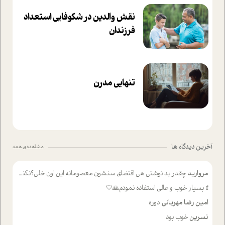
نقش والدین در شکوفا‌یی ا‌ستعداد
فرزندان‌
تنهایی مدرن
آخرین دیدگاه ها
مشاهده ی همه
مروارید
چقدر بد نوشتی هی اقتضای سنشون معصومانه این اون خلی؟نکنه تا چهل سالگی پوشکت میکردن و شیر میخوردی که به اینا میگی کودک
f
بسیار خوب و عالی استفاده نمودم🙏🤍
امین رضا مهربانی
دوره
نسرین
خوب بود