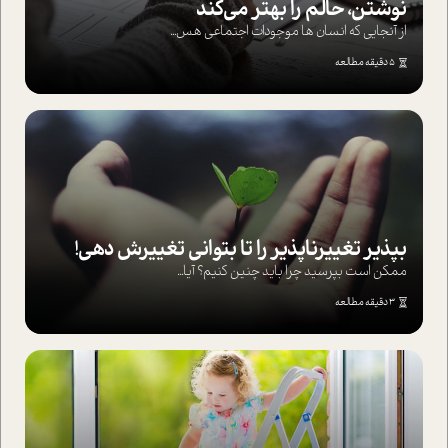
نوشتن، حالم را بهتر می‌کند
از آنجایی که انسان ها موجودات اجتماعی هس...
5 دقیقه مطالعه
بپذير تغييرناپذير را تا بتواني تغييرش دهي!‏
ممکن است بپرسيد چرا بايد چنين کنيم؟ آيا...
3 دقیقه مطالعه