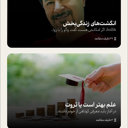
انگشت‌های‌ زندگی‌بخش
&bull; اگر امکانش هست، گفت وگو را با روا...
29 دقیقه مطالعه
علم بهتر است یا ثروت
در آغاز باید معرفی کوتاهی از خودم داشته...
4 دقیقه مطالعه