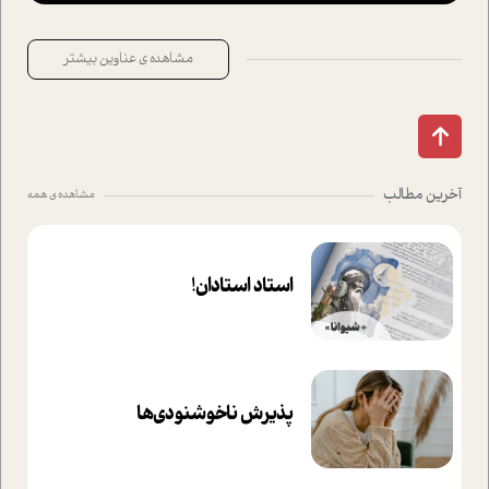
مشاهده ی عناوین بیشتر
آخرین مطالب
مشاهده ی همه
استاد استادان!
پذیرش ناخوشنودی‌ها