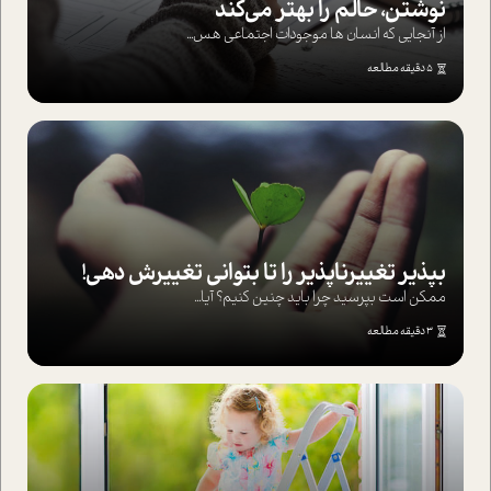
نوشتن، حالم را بهتر می‌کند
از آنجایی که انسان ها موجودات اجتماعی هس...
5 دقیقه مطالعه
بپذير تغييرناپذير را تا بتواني تغييرش دهي!‏
ممکن است بپرسيد چرا بايد چنين کنيم؟ آيا...
3 دقیقه مطالعه