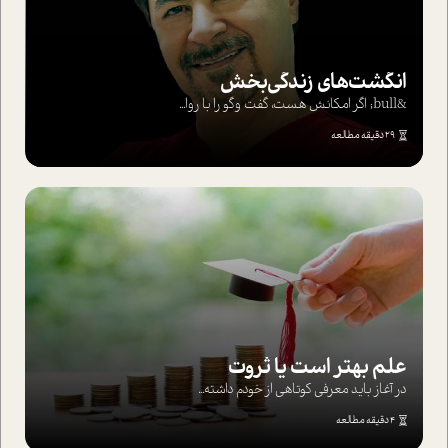
انگشت‌های‌ زندگی‌بخش
&bull; اگر امکانش هست، گفت وگو را با روا...
29 دقیقه مطالعه
علم بهتر است یا ثروت
در آغاز باید معرفی کوتاهی از خودم داشته...
4 دقیقه مطالعه