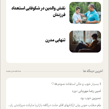
نقش والدین در شکوفا‌یی ا‌ستعداد
فرزندان‌
تنهایی مدرن
آخرین دیدگاه ها
مشاهده ی همه
f
بسیار خوب و عالی استفاده نمودم🙏🤍
امین رضا مهربانی
دوره
نسرین
خوب بود
بام
مطلب حوبی ولی ازکتابهای اقای حلت درکافه بازاریا مایکت میزاشتن رایگان خوب بود ولی هرکدام خلاصه شده ش تومجله از طریق سایت هم خوبه اینکه درزیر اخرصفحه گذاشته شده خب ادم خبره میره نصب میکنه میخونه ولی هرکسی گوشیش ظرفیتش نداره باتشکر