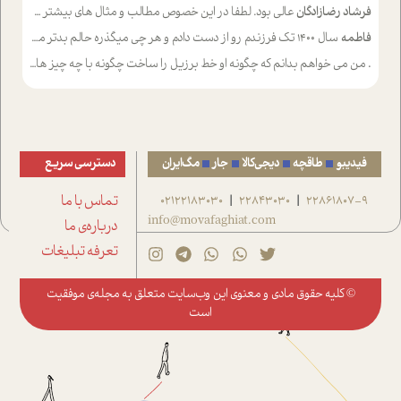
فرشاد رضازادگان
عالی بود. لطفا در این خصوص مطالب و مثال های بیشتر ی ارایه دهید
فاطمه
سال ۱۴۰۰ تک فرزندم رو از دست دادم و هر چی میگذره حالم بدتر میشه و دلتنگتر تنایی رو ترجیح دادم و معاشرت برام سخت شده
.
من می خواهم بدانم که چگونه او خط برزیل را ساخت چگونه با چه چیز هایی
فیدیبو
طاقچه
دیجی‌کالا
جار
مگ‌ایران
دسترسی سریع
22861807-9
22843030
02122183030
تماس با ما
|
|
info@movafaghiat.com
درباره‌ی ما
تعرفه تبلیغات
© کلیه حقوق مادی و معنوی این وب‌سایت متعلق به
مجله‌ی موفقیت
است