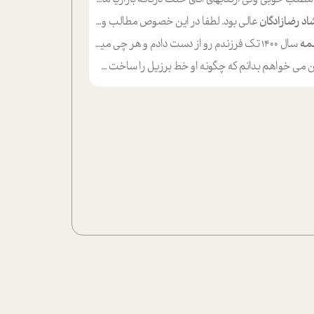
اد رضازادگان
عالی بود. لطفا در این خصوص مطالب و مثال های بیشتر ی ارایه دهید
مه
سال ۱۴۰۰ تک فرزندم رو از دست دادم و هر چی میگذره حالم بدتر میشه و دلتنگتر تنایی رو ترجیح دادم و معاشرت برام سخت شده
ی خواهم بدانم که چگونه او خط برزیل را ساخت چگونه با چه چیز هایی