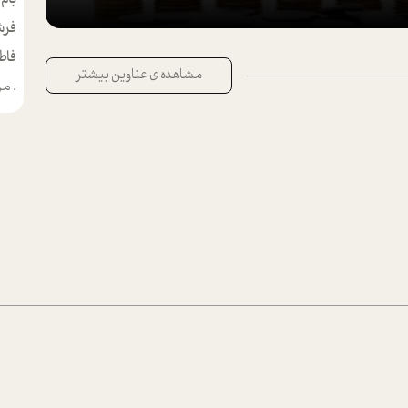
فرش
فاط
مشاهده ی عناوین بیشتر
.
من م