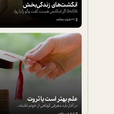
انگشت‌های‌ زندگی‌بخش
&bull; اگر امکانش هست، گفت وگو را با روا...
29 دقیقه مطالعه
علم بهتر است یا ثروت
در آغاز باید معرفی کوتاهی از خودم داشته...
4 دقیقه مطالعه