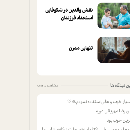
نقش والدین در شکوفا‌یی
ا‌ستعداد فرزندان‌
تنهایی مدرن
 دیدگاه ها
مشاهده ی همه
یار خوب و عالی استفاده نمودم🙏🤍
ن رضا مهربانی
دوره
ین
خوب بود
لب حوبی ولی ازکتابهای اقای حلت درکافه بازاریا مایکت میزاشتن رایگان خوب بود ولی هرکدام خلاصه شده ش تومجله از طریق سایت هم خوبه اینکه درزیر اخرصفحه گذاشته شده خب ادم خبره میره نصب میکنه میخونه ولی هرکسی گوشیش ظرفیتش نداره باتشکر