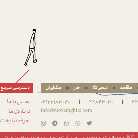
طاقچه
دیجی‌کالا
جار
مگ‌ایران
دسترسی سریع
22
22843030
02122183030
تماس با ما
|
|
info@movafaghiat.com
درباره‌ی ما
تعرفه تبلیغات
© کلیه حقوق مادی و معنوی این وب‌سایت متعلق به
مجله‌ی موفقیت
است