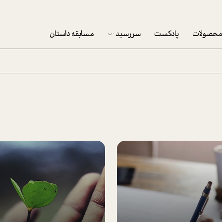
حصولات
پادکست
سررسید
مسابقه داستان
سررسید 1403
سفارش شرکتی سررسید 1403
پکيج نوروزي موفقيت
تقویم رومیزی
تقویم دیواری