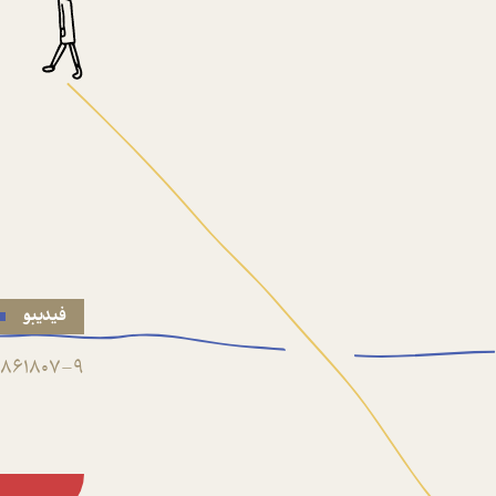
فیدیبو
861807-9