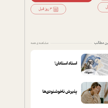
3 روز قبل
ن مطالب
مشاهده ی همه
استاد استادان!
پذیرش ناخوشنودی‌ها