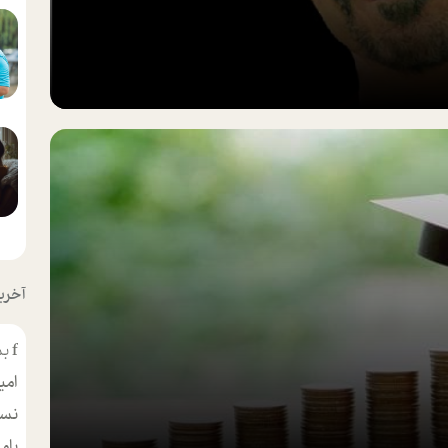
آخرین
f
بس
امی
نسر
بام
مط