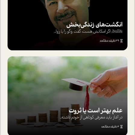
انگشت‌های‌ زندگی‌بخش
&bull; اگر امکانش هست، گفت وگو را با روا...
29 دقیقه مطالعه
علم بهتر است یا ثروت
در آغاز باید معرفی کوتاهی از خودم داشته...
4 دقیقه مطالعه