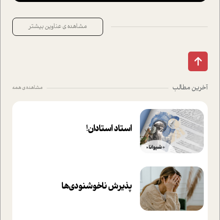
مشاهده ی عناوین بیشتر
آخرین مطالب
مشاهده ی همه
استاد استادان!
پذیرش ناخوشنودی‌ها