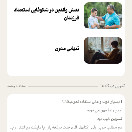
نقش والدین در شکوفا‌یی ا‌ستعداد
فرزندان‌
تنهایی مدرن
آخرین دیدگاه ها
مشاهده ی همه
f
بسیار خوب و عالی استفاده نمودم🙏🤍
امین رضا مهربانی
دوره
نسرین
خوب بود
بام
مطلب حوبی ولی ازکتابهای اقای حلت درکافه بازاریا مایکت میزاشتن رایگان خوب بود ولی هرکدام خلاصه شده ش تومجله از طریق سایت هم خوبه اینکه درزیر اخرصفحه گذاشته شده خب ادم خبره میره نصب میکنه میخونه ولی هرکسی گوشیش ظرفیتش نداره باتشکر