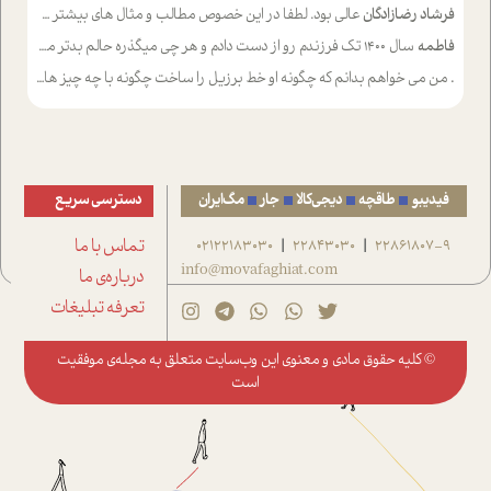
فرشاد رضازادگان
عالی بود. لطفا در این خصوص مطالب و مثال های بیشتر ی ارایه دهید
فاطمه
سال ۱۴۰۰ تک فرزندم رو از دست دادم و هر چی میگذره حالم بدتر میشه و دلتنگتر تنایی رو ترجیح دادم و معاشرت برام سخت شده
.
من می خواهم بدانم که چگونه او خط برزیل را ساخت چگونه با چه چیز هایی
فیدیبو
طاقچه
دیجی‌کالا
جار
مگ‌ایران
دسترسی سریع
22861807-9
22843030
02122183030
تماس با ما
|
|
info@movafaghiat.com
درباره‌ی ما
تعرفه تبلیغات
© کلیه حقوق مادی و معنوی این وب‌سایت متعلق به
مجله‌ی موفقیت
است