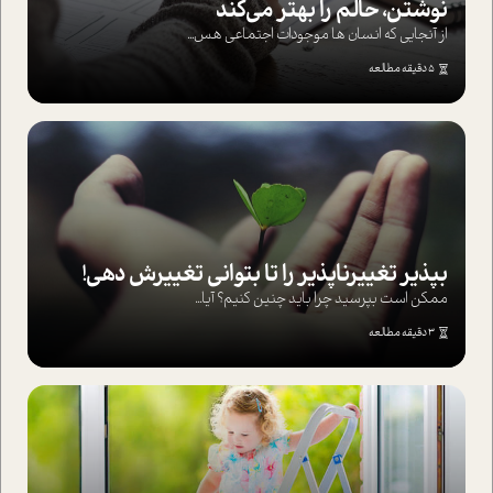
نوشتن، حالم را بهتر می‌کند
از آنجایی که انسان ها موجودات اجتماعی هس...
5 دقیقه مطالعه
بپذير تغييرناپذير را تا بتواني تغييرش دهي!‏
ممکن است بپرسيد چرا بايد چنين کنيم؟ آيا...
3 دقیقه مطالعه