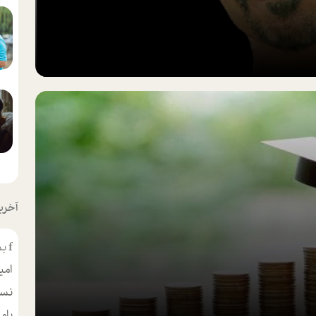
آخرین
f
بس
امی
نسر
بام
مط