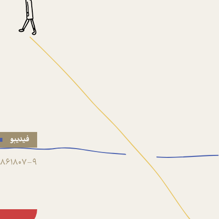
فیدیبو
861807-9