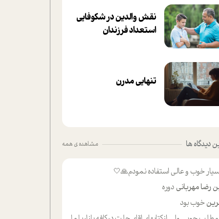
نقش والدین در شکوفا‌یی
ا‌ستعداد فرزندان‌
تنهایی مدرن
 دیدگاه ها
مشاهده ی همه
یار خوب و عالی استفاده نمودم🙏🤍
ن رضا مهربانی
دوره
ین
خوب بود
لب حوبی ولی ازکتابهای اقای حلت درکافه بازاریا مایکت میزاشتن رایگان خوب بود ولی هرکدام خلاصه شده ش تومجله از طریق سایت هم خوبه اینکه درزیر اخرصفحه گذاشته شده خب ادم خبره میره نصب میکنه میخونه ولی هرکسی گوشیش ظرفیتش نداره باتشکر