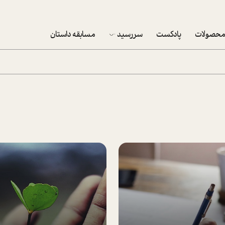
حصولات
پادکست
سررسید
مسابقه داستان
سررسید 1403
سفارش شرکتی سررسید 1403
پکيج نوروزي موفقيت
تقویم رومیزی
تقویم دیواری