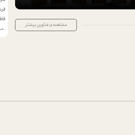
فرش
فاط
مشاهده ی عناوین بیشتر
.
من م