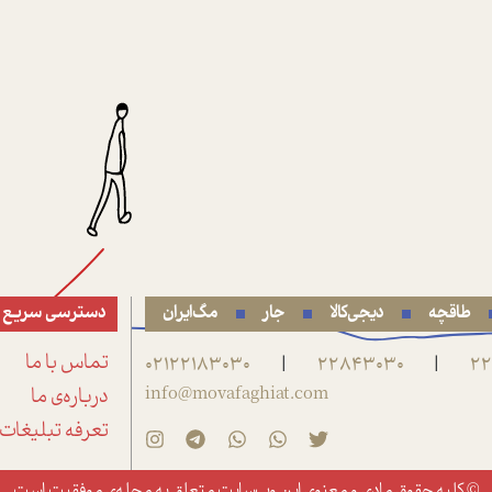
طاقچه
دیجی‌کالا
جار
مگ‌ایران
دسترسی سریع
22
22843030
02122183030
تماس با ما
|
|
info@movafaghiat.com
درباره‌ی ما
تعرفه تبلیغات
© کلیه حقوق مادی و معنوی این وب‌سایت متعلق به
مجله‌ی موفقیت
است