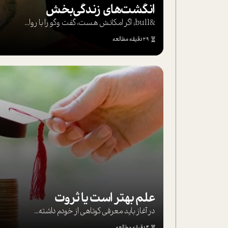
انگشت‌های‌ زندگی‌بخش
&bull; اگر امکانش هست، گفت وگو را با روا...
29 دقیقه مطالعه
علم بهتر است یا ثروت
در آغاز باید معرفی کوتاهی از خودم داشته...
4 دقیقه مطالعه