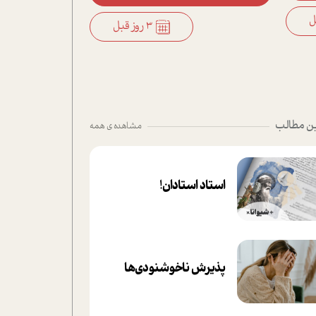
3 روز قبل
ن مطالب
مشاهده ی همه
استاد استادان!
پذیرش ناخوشنودی‌ها