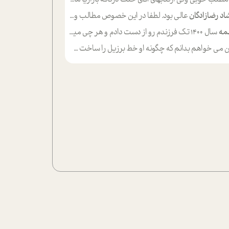
اد رضازادگان
عالی بود. لطفا در این خصوص مطالب و مثال های بیشتر ی ارایه دهید
مه
سال ۱۴۰۰ تک فرزندم رو از دست دادم و هر چی میگذره حالم بدتر میشه و دلتنگتر تنایی رو ترجیح دادم و معاشرت برام سخت شده
ی خواهم بدانم که چگونه او خط برزیل را ساخت چگونه با چه چیز هایی