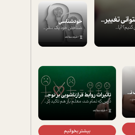
بپذير تغييرناپذير را تا بتواني تغييرش دهي!‏
خودشناسی
يم؟ آيا...
شناختن خود یک سفر است؛ سفری که از مسیره...
1 دقیقه مطالعه
موفق‌ها چگونه‌اند؟
یک در هزار!آدم ها وقتی توجه ما را به خود...
تاثيرات روابط فرا‌زناشويي بر نوجوانان
6 دقیقه مطالعه
درس كه تمام شد، معلم باز هم تاکید کرد که...
بیشتر بخوانیم
3 روز قبل
 بخوانیم