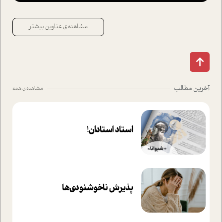
مشاهده ی عناوین بیشتر
آخرین مطالب
مشاهده ی همه
استاد استادان!
پذیرش ناخوشنودی‌ها