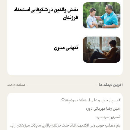
نقش والدین در شکوفا‌یی ا‌ستعداد
فرزندان‌
تنهایی مدرن
آخرین دیدگاه ها
مشاهده ی همه
f
بسیار خوب و عالی استفاده نمودم🙏🤍
امین رضا مهربانی
دوره
نسرین
خوب بود
بام
مطلب حوبی ولی ازکتابهای اقای حلت درکافه بازاریا مایکت میزاشتن رایگان خوب بود ولی هرکدام خلاصه شده ش تومجله از طریق سایت هم خوبه اینکه درزیر اخرصفحه گذاشته شده خب ادم خبره میره نصب میکنه میخونه ولی هرکسی گوشیش ظرفیتش نداره باتشکر