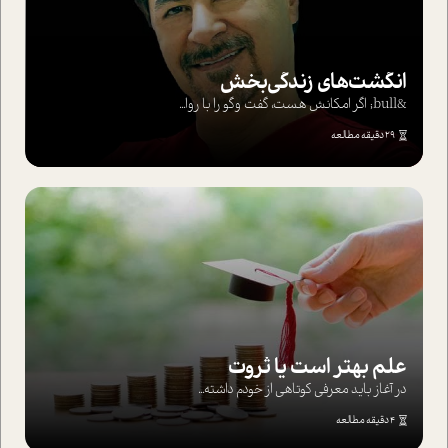
انگشت‌های‌ زندگی‌بخش
&bull; اگر امکانش هست، گفت وگو را با روا...
29 دقیقه مطالعه
علم بهتر است یا ثروت
در آغاز باید معرفی کوتاهی از خودم داشته...
4 دقیقه مطالعه