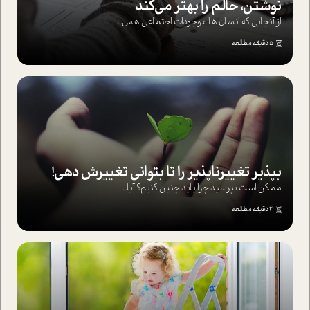
نوشتن، حالم را بهتر می‌کند
از آنجایی که انسان ها موجودات اجتماعی هس...
5 دقیقه مطالعه
بپذير تغييرناپذير را تا بتواني تغييرش دهي!‏
ممکن است بپرسيد چرا بايد چنين کنيم؟ آيا...
3 دقیقه مطالعه