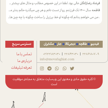
فرشاد رضازادگان
عالی بود. لطفا در این خصوص مطالب و مثال های بیشتر ی ارایه دهید
فاطمه
سال ۱۴۰۰ تک فرزندم رو از دست دادم و هر چی میگذره حالم بدتر میشه و دلتنگتر تنایی رو ترجیح دادم و معاشرت برام سخت شده
.
من می خواهم بدانم که چگونه او خط برزیل را ساخت چگونه با چه چیز هایی
فیدیبو
طاقچه
دیجی‌کالا
جار
مگ‌ایران
دسترسی سریع
22861807-9
22843030
02122183030
تماس با ما
|
|
info@movafaghiat.com
درباره‌ی ما
تعرفه تبلیغات
© کلیه حقوق مادی و معنوی این وب‌سایت متعلق به
مجله‌ی موفقیت
است