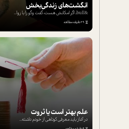
انگشت‌های‌ زندگی‌بخش
&bull; اگر امکانش هست، گفت وگو را با روا...
29 دقیقه مطالعه
علم بهتر است یا ثروت
در آغاز باید معرفی کوتاهی از خودم داشته...
4 دقیقه مطالعه