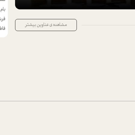
بام
مط
فرش
مشاهده ی عناوین بیشتر
فاط