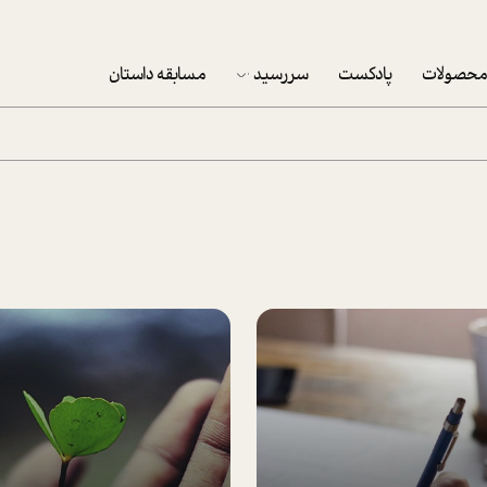
حصولات
پادکست
سررسید
مسابقه داستان
سررسید 1403
سفارش شرکتی سررسید 1403
پکيج نوروزي موفقيت
تقویم رومیزی
تقویم دیواری