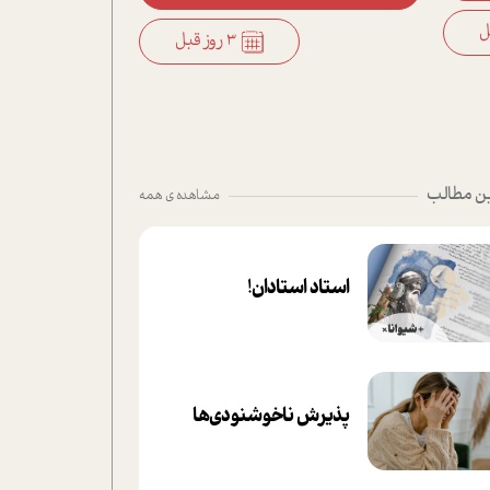
3 روز قبل
ن مطالب
مشاهده ی همه
استاد استادان!
پذیرش ناخوشنودی‌ها