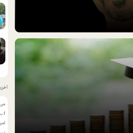
آخرین
مرو
f
بس
امی
نسر