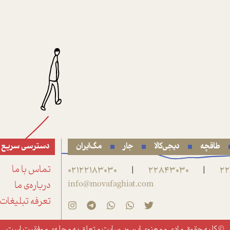
طاقچه
دیجی‌کالا
جار
مگ‌ایران
دسترسی سریع
22
22843030
02122183030
تماس با ما
|
|
info@movafaghiat.com
درباره‌ی ما
تعرفه تبلیغات
© کلیه حقوق مادی و معنوی این وب‌سایت متعلق به
مجله‌ی موفقیت
است