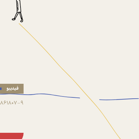
فیدیبو
861807-9