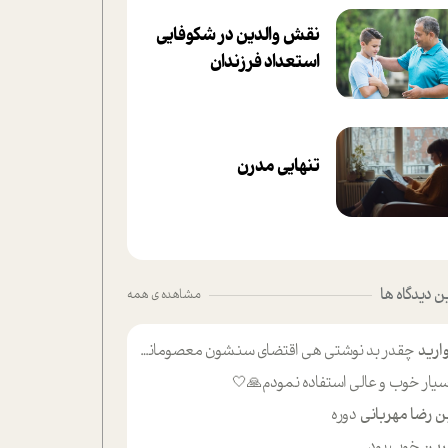
نقش والدین در شکوفا‌یی
ا‌ستعداد فرزندان‌
تنهایی مدرن
 دیدگاه ها
مشاهده ی همه
ارید
چقدر بد نوشتی هی اقتضای سنشون معصومانه این اون خلی؟نکنه تا چهل سالگی پوشکت میکردن و شیر میخوردی که به اینا میگی کودک
یار خوب و عالی استفاده نمودم🙏🤍
ن رضا مهربانی
دوره
ین
خوب بود