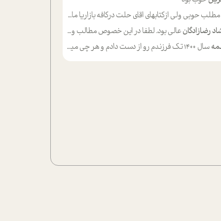
لب حوبی ولی ازکتابهای اقای حلت درکافه بازاریا مایکت میزاشتن رایگان خوب بود ولی هرکدام خلاصه شده ش تومجله از طریق سایت هم خوبه اینکه درزیر اخرصفحه گذاشته شده خب ادم خبره میره نصب میکنه میخونه ولی هرکسی گوشیش ظرفیتش نداره باتشکر
اد رضازادگان
عالی بود. لطفا در این خصوص مطالب و مثال های بیشتر ی ارایه دهید
مه
سال ۱۴۰۰ تک فرزندم رو از دست دادم و هر چی میگذره حالم بدتر میشه و دلتنگتر تنایی رو ترجیح دادم و معاشرت برام سخت شده