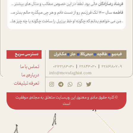
فرشاد رضازادگان
عالی بود. لطفا در این خصوص مطالب و مثال های بیشتر ی ارایه دهید
فاطمه
سال ۱۴۰۰ تک فرزندم رو از دست دادم و هر چی میگذره حالم بدتر میشه و دلتنگتر تنایی رو ترجیح دادم و معاشرت برام سخت شده
.
من می خواهم بدانم که چگونه او خط برزیل را ساخت چگونه با چه چیز هایی
فیدیبو
طاقچه
دیجی‌کالا
جار
مگ‌ایران
دسترسی سریع
22861807-9
22843030
02122183030
تماس با ما
|
|
info@movafaghiat.com
درباره‌ی ما
تعرفه تبلیغات
© کلیه حقوق مادی و معنوی این وب‌سایت متعلق به
مجله‌ی موفقیت
است