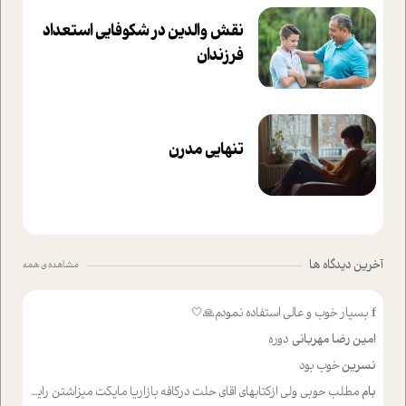
نقش والدین در شکوفا‌یی ا‌ستعداد
فرزندان‌
تنهایی مدرن
آخرین دیدگاه ها
مشاهده ی همه
f
بسیار خوب و عالی استفاده نمودم🙏🤍
امین رضا مهربانی
دوره
نسرین
خوب بود
بام
مطلب حوبی ولی ازکتابهای اقای حلت درکافه بازاریا مایکت میزاشتن رایگان خوب بود ولی هرکدام خلاصه شده ش تومجله از طریق سایت هم خوبه اینکه درزیر اخرصفحه گذاشته شده خب ادم خبره میره نصب میکنه میخونه ولی هرکسی گوشیش ظرفیتش نداره باتشکر