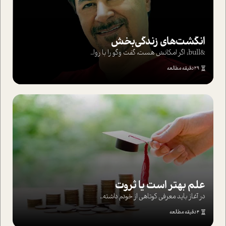
انگشت‌های‌ زندگی‌بخش
&bull; اگر امکانش هست، گفت وگو را با روا...
29 دقیقه مطالعه
علم بهتر است یا ثروت
در آغاز باید معرفی کوتاهی از خودم داشته...
4 دقیقه مطالعه