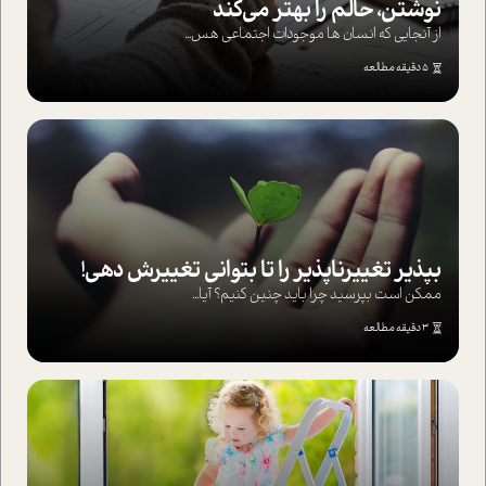
نوشتن، حالم را بهتر می‌کند
از آنجایی که انسان ها موجودات اجتماعی هس...
5 دقیقه مطالعه
بپذير تغييرناپذير را تا بتواني تغييرش دهي!‏
ممکن است بپرسيد چرا بايد چنين کنيم؟ آيا...
3 دقیقه مطالعه