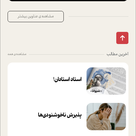
مشاهده ی عناوین بیشتر
آخرین مطالب
مشاهده ی همه
استاد استادان!
پذیرش ناخوشنودی‌ها