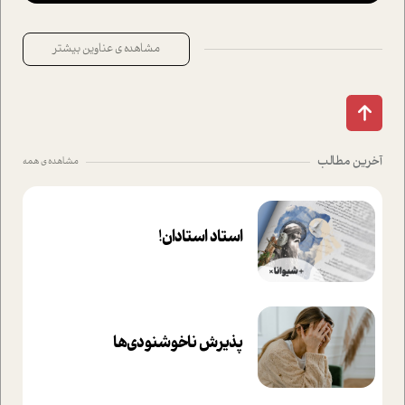
مشاهده ی عناوین بیشتر
آخرین مطالب
مشاهده ی همه
استاد استادان!
پذیرش ناخوشنودی‌ها