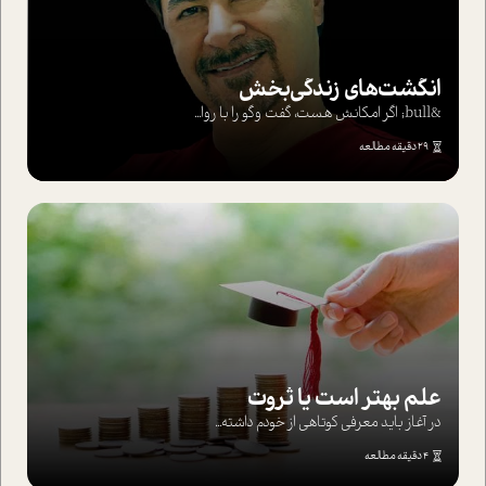
انگشت‌های‌ زندگی‌بخش
&bull; اگر امکانش هست، گفت وگو را با روا...
29 دقیقه مطالعه
علم بهتر است یا ثروت
در آغاز باید معرفی کوتاهی از خودم داشته...
4 دقیقه مطالعه