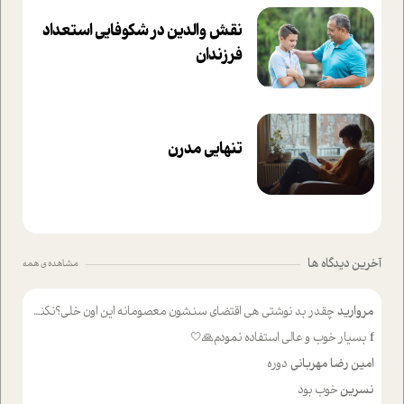
نقش والدین در شکوفا‌یی ا‌ستعداد
فرزندان‌
تنهایی مدرن
آخرین دیدگاه ها
مشاهده ی همه
مروارید
چقدر بد نوشتی هی اقتضای سنشون معصومانه این اون خلی؟نکنه تا چهل سالگی پوشکت میکردن و شیر میخوردی که به اینا میگی کودک
f
بسیار خوب و عالی استفاده نمودم🙏🤍
امین رضا مهربانی
دوره
نسرین
خوب بود