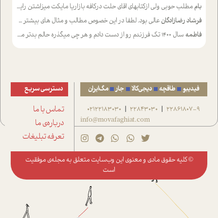
بام
مطلب حوبی ولی ازکتابهای اقای حلت درکافه بازاریا مایکت میزاشتن رایگان خوب بود ولی هرکدام خلاصه شده ش تومجله از طریق سایت هم خوبه اینکه درزیر اخرصفحه گذاشته شده خب ادم خبره میره نصب میکنه میخونه ولی هرکسی گوشیش ظرفیتش نداره باتشکر
فرشاد رضازادگان
عالی بود. لطفا در این خصوص مطالب و مثال های بیشتر ی ارایه دهید
فاطمه
سال ۱۴۰۰ تک فرزندم رو از دست دادم و هر چی میگذره حالم بدتر میشه و دلتنگتر تنایی رو ترجیح دادم و معاشرت برام سخت شده
فیدیبو
طاقچه
دیجی‌کالا
جار
مگ‌ایران
دسترسی سریع
22861807-9
22843030
02122183030
تماس با ما
|
|
info@movafaghiat.com
درباره‌ی ما
تعرفه تبلیغات
© کلیه حقوق مادی و معنوی این وب‌سایت متعلق به
مجله‌ی موفقیت
است