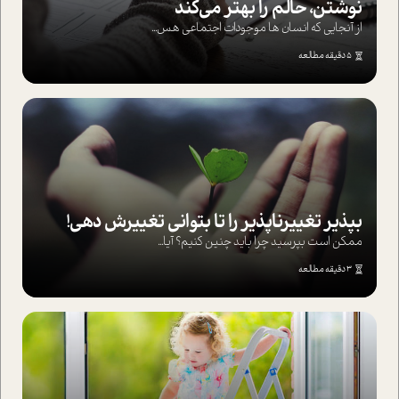
نوشتن، حالم را بهتر می‌کند
از آنجایی که انسان ها موجودات اجتماعی هس...
5 دقیقه مطالعه
بپذير تغييرناپذير را تا بتواني تغييرش دهي!‏
ممکن است بپرسيد چرا بايد چنين کنيم؟ آيا...
3 دقیقه مطالعه