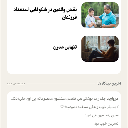
نقش والدین در شکوفا‌یی ا‌ستعداد
فرزندان‌
تنهایی مدرن
آخرین دیدگاه ها
مشاهده ی همه
مروارید
چقدر بد نوشتی هی اقتضای سنشون معصومانه این اون خلی؟نکنه تا چهل سالگی پوشکت میکردن و شیر میخوردی که به اینا میگی کودک
f
بسیار خوب و عالی استفاده نمودم🙏🤍
امین رضا مهربانی
دوره
نسرین
خوب بود