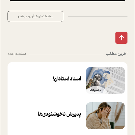
مشاهده ی عناوین بیشتر
آخرین مطالب
مشاهده ی همه
استاد استادان!
پذیرش ناخوشنودی‌ها