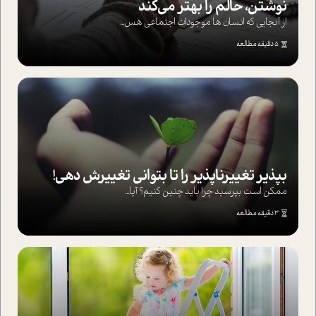
نوشتن، حالم را بهتر می‌کند
از آنجایی که انسان ها موجودات اجتماعی هس...
5 دقیقه مطالعه
بپذير تغييرناپذير را تا بتواني تغييرش دهي!‏
ممکن است بپرسيد چرا بايد چنين کنيم؟ آيا...
3 دقیقه مطالعه