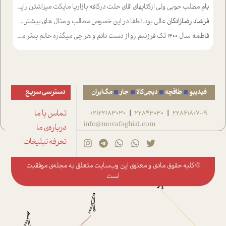
بام
مطلب حوبی ولی ازکتابهای اقای حلت درکافه بازاریا مایکت میزاشتن رایگان خوب بود ولی هرکدام خلاصه شده ش تومجله از طریق سایت هم خوبه اینکه درزیر اخرصفحه گذاشته شده خب ادم خبره میره نصب میکنه میخونه ولی هرکسی گوشیش ظرفیتش نداره باتشکر
فرشاد رضازادگان
عالی بود. لطفا در این خصوص مطالب و مثال های بیشتر ی ارایه دهید
فاطمه
سال ۱۴۰۰ تک فرزندم رو از دست دادم و هر چی میگذره حالم بدتر میشه و دلتنگتر تنایی رو ترجیح دادم و معاشرت برام سخت شده
فیدیبو
طاقچه
دیجی‌کالا
جار
مگ‌ایران
دسترسی سریع
22861807-9
22843030
02122183030
تماس با ما
|
|
info@movafaghiat.com
درباره‌ی ما
تعرفه تبلیغات
© کلیه حقوق مادی و معنوی این وب‌سایت متعلق به
مجله‌ی موفقیت
است