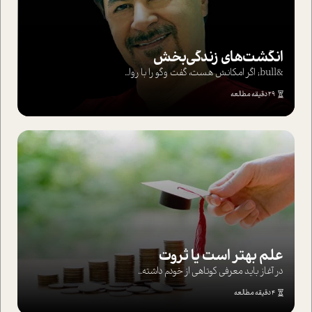
انگشت‌های‌ زندگی‌بخش
&bull; اگر امکانش هست، گفت وگو را با روا...
29 دقیقه مطالعه
علم بهتر است یا ثروت
در آغاز باید معرفی کوتاهی از خودم داشته...
4 دقیقه مطالعه