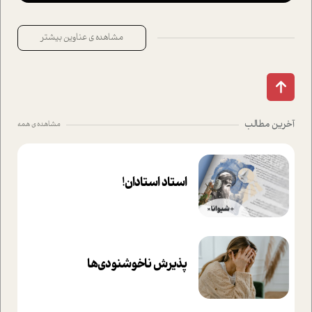
مشاهده ی عناوین بیشتر
آخرین مطالب
مشاهده ی همه
استاد استادان!
پذیرش ناخوشنودی‌ها