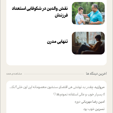
نقش والدین در شکوفا‌یی ا‌ستعداد
فرزندان‌
تنهایی مدرن
آخرین دیدگاه ها
مشاهده ی همه
مروارید
چقدر بد نوشتی هی اقتضای سنشون معصومانه این اون خلی؟نکنه تا چهل سالگی پوشکت میکردن و شیر میخوردی که به اینا میگی کودک
f
بسیار خوب و عالی استفاده نمودم🙏🤍
امین رضا مهربانی
دوره
نسرین
خوب بود