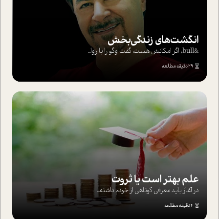
انگشت‌های‌ زندگی‌بخش
&bull; اگر امکانش هست، گفت وگو را با روا...
29 دقیقه مطالعه
علم بهتر است یا ثروت
در آغاز باید معرفی کوتاهی از خودم داشته...
4 دقیقه مطالعه