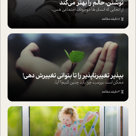
نوشتن، حالم را بهتر می‌کند
از آنجایی که انسان ها موجودات اجتماعی هس...
5 دقیقه مطالعه
بپذير تغييرناپذير را تا بتواني تغييرش دهي!‏
ممکن است بپرسيد چرا بايد چنين کنيم؟ آيا...
3 دقیقه مطالعه