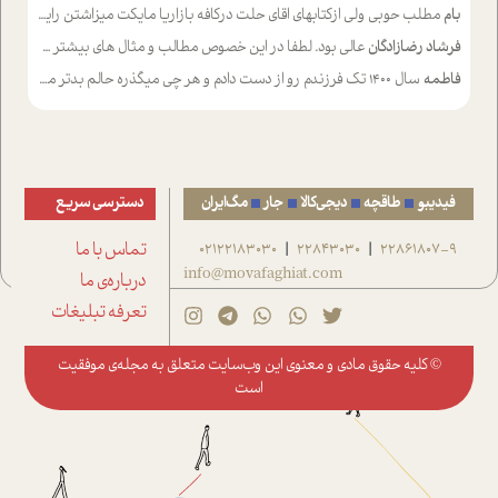
بام
مطلب حوبی ولی ازکتابهای اقای حلت درکافه بازاریا مایکت میزاشتن رایگان خوب بود ولی هرکدام خلاصه شده ش تومجله از طریق سایت هم خوبه اینکه درزیر اخرصفحه گذاشته شده خب ادم خبره میره نصب میکنه میخونه ولی هرکسی گوشیش ظرفیتش نداره باتشکر
فرشاد رضازادگان
عالی بود. لطفا در این خصوص مطالب و مثال های بیشتر ی ارایه دهید
فاطمه
سال ۱۴۰۰ تک فرزندم رو از دست دادم و هر چی میگذره حالم بدتر میشه و دلتنگتر تنایی رو ترجیح دادم و معاشرت برام سخت شده
فیدیبو
طاقچه
دیجی‌کالا
جار
مگ‌ایران
دسترسی سریع
22861807-9
22843030
02122183030
تماس با ما
|
|
info@movafaghiat.com
درباره‌ی ما
تعرفه تبلیغات
© کلیه حقوق مادی و معنوی این وب‌سایت متعلق به
مجله‌ی موفقیت
است