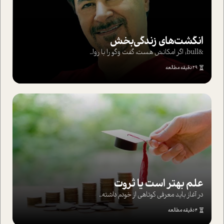
انگشت‌های‌ زندگی‌بخش
&bull; اگر امکانش هست، گفت وگو را با روا...
29 دقیقه مطالعه
علم بهتر است یا ثروت
در آغاز باید معرفی کوتاهی از خودم داشته...
4 دقیقه مطالعه