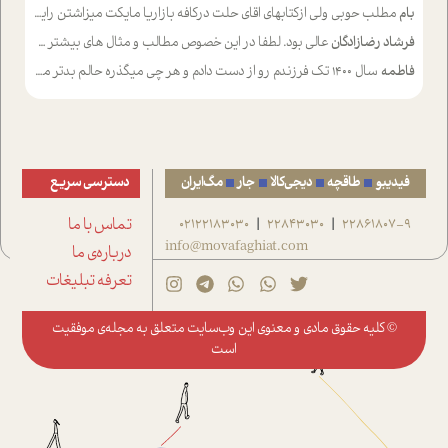
بام
مطلب حوبی ولی ازکتابهای اقای حلت درکافه بازاریا مایکت میزاشتن رایگان خوب بود ولی هرکدام خلاصه شده ش تومجله از طریق سایت هم خوبه اینکه درزیر اخرصفحه گذاشته شده خب ادم خبره میره نصب میکنه میخونه ولی هرکسی گوشیش ظرفیتش نداره باتشکر
فرشاد رضازادگان
عالی بود. لطفا در این خصوص مطالب و مثال های بیشتر ی ارایه دهید
فاطمه
سال ۱۴۰۰ تک فرزندم رو از دست دادم و هر چی میگذره حالم بدتر میشه و دلتنگتر تنایی رو ترجیح دادم و معاشرت برام سخت شده
فیدیبو
طاقچه
دیجی‌کالا
جار
مگ‌ایران
دسترسی سریع
22861807-9
22843030
02122183030
تماس با ما
|
|
info@movafaghiat.com
درباره‌ی ما
تعرفه تبلیغات
© کلیه حقوق مادی و معنوی این وب‌سایت متعلق به
مجله‌ی موفقیت
است