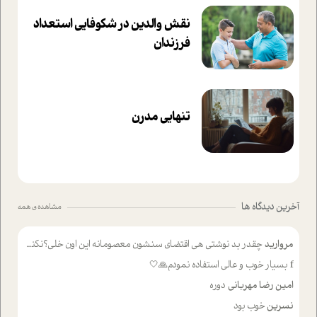
نقش والدین در شکوفا‌یی ا‌ستعداد
فرزندان‌
تنهایی مدرن
آخرین دیدگاه ها
مشاهده ی همه
مروارید
چقدر بد نوشتی هی اقتضای سنشون معصومانه این اون خلی؟نکنه تا چهل سالگی پوشکت میکردن و شیر میخوردی که به اینا میگی کودک
f
بسیار خوب و عالی استفاده نمودم🙏🤍
امین رضا مهربانی
دوره
نسرین
خوب بود