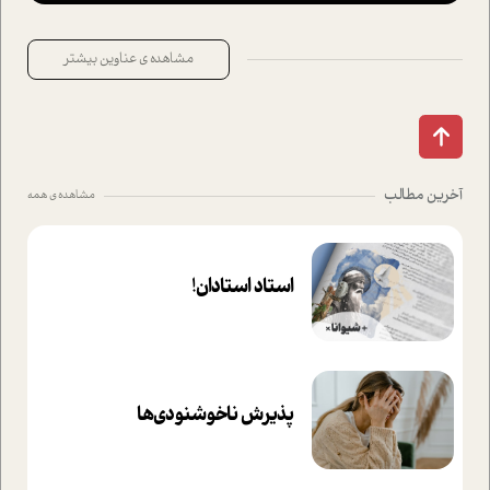
مشاهده ی عناوین بیشتر
آخرین مطالب
مشاهده ی همه
استاد استادان!
پذیرش ناخوشنودی‌ها