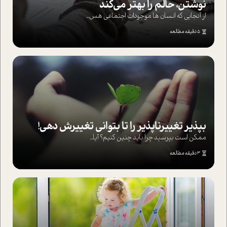
نوشتن، حالم را بهتر می‌کند
از آنجایی که انسان ها موجودات اجتماعی هس...
5 دقیقه مطالعه
بپذير تغييرناپذير را تا بتواني تغييرش دهي!‏
ممکن است بپرسيد چرا بايد چنين کنيم؟ آيا...
3 دقیقه مطالعه