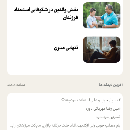
نقش والدین در شکوفا‌یی ا‌ستعداد
فرزندان‌
تنهایی مدرن
آخرین دیدگاه ها
مشاهده ی همه
f
بسیار خوب و عالی استفاده نمودم🙏🤍
امین رضا مهربانی
دوره
نسرین
خوب بود
بام
مطلب حوبی ولی ازکتابهای اقای حلت درکافه بازاریا مایکت میزاشتن رایگان خوب بود ولی هرکدام خلاصه شده ش تومجله از طریق سایت هم خوبه اینکه درزیر اخرصفحه گذاشته شده خب ادم خبره میره نصب میکنه میخونه ولی هرکسی گوشیش ظرفیتش نداره باتشکر