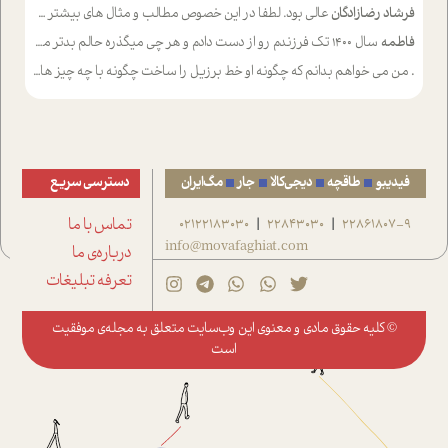
فرشاد رضازادگان
عالی بود. لطفا در این خصوص مطالب و مثال های بیشتر ی ارایه دهید
فاطمه
سال ۱۴۰۰ تک فرزندم رو از دست دادم و هر چی میگذره حالم بدتر میشه و دلتنگتر تنایی رو ترجیح دادم و معاشرت برام سخت شده
.
من می خواهم بدانم که چگونه او خط برزیل را ساخت چگونه با چه چیز هایی
فیدیبو
طاقچه
دیجی‌کالا
جار
مگ‌ایران
دسترسی سریع
22861807-9
22843030
02122183030
تماس با ما
|
|
info@movafaghiat.com
درباره‌ی ما
تعرفه تبلیغات
© کلیه حقوق مادی و معنوی این وب‌سایت متعلق به
مجله‌ی موفقیت
است