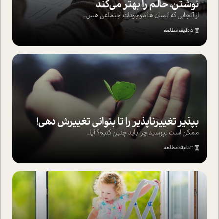
نوشتن، حالم را بهتر می‌کند
از آنجایی که انسان ها موجودات اجتماعی هس...
5 دقیقه مطالعه
بپذير تغييرناپذير را تا بتواني تغييرش دهي!‏
ممکن است بپرسيد چرا بايد چنين کنيم؟ آيا...
3 دقیقه مطالعه