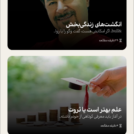
انگشت‌های‌ زندگی‌بخش
&bull; اگر امکانش هست، گفت وگو را با روا...
29 دقیقه مطالعه
علم بهتر است یا ثروت
در آغاز باید معرفی کوتاهی از خودم داشته...
4 دقیقه مطالعه