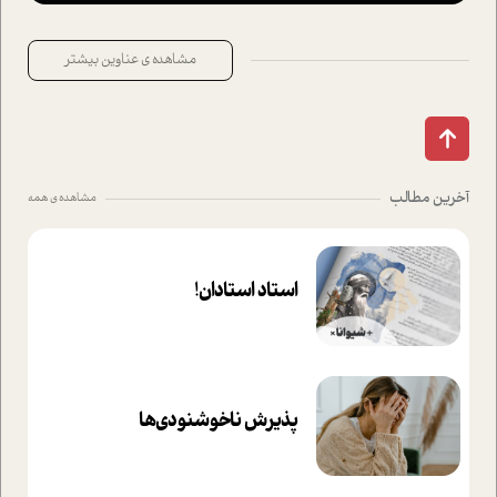
مشاهده ی عناوین بیشتر
آخرین مطالب
مشاهده ی همه
استاد استادان!
پذیرش ناخوشنودی‌ها