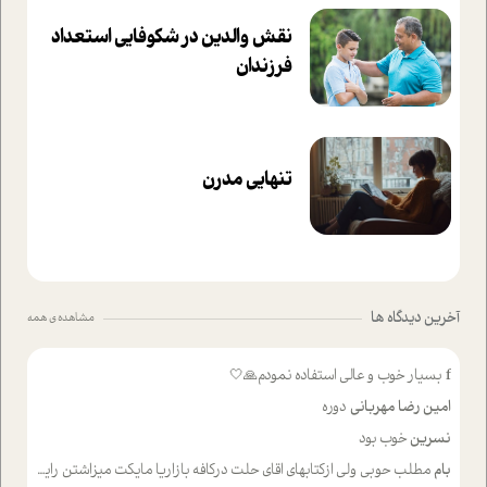
نقش والدین در شکوفا‌یی ا‌ستعداد
فرزندان‌
تنهایی مدرن
آخرین دیدگاه ها
مشاهده ی همه
f
بسیار خوب و عالی استفاده نمودم🙏🤍
امین رضا مهربانی
دوره
نسرین
خوب بود
بام
مطلب حوبی ولی ازکتابهای اقای حلت درکافه بازاریا مایکت میزاشتن رایگان خوب بود ولی هرکدام خلاصه شده ش تومجله از طریق سایت هم خوبه اینکه درزیر اخرصفحه گذاشته شده خب ادم خبره میره نصب میکنه میخونه ولی هرکسی گوشیش ظرفیتش نداره باتشکر