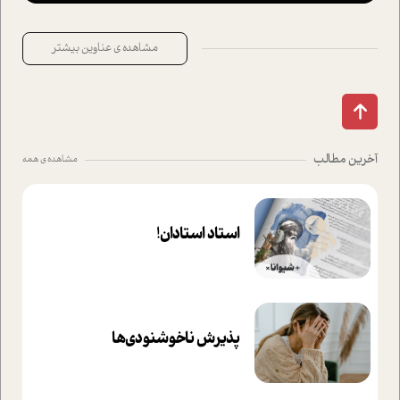
مشاهده ی عناوین بیشتر
آخرین مطالب
مشاهده ی همه
استاد استادان!
پذیرش ناخوشنودی‌ها