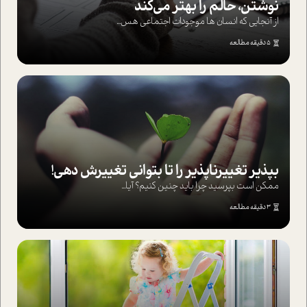
نوشتن، حالم را بهتر می‌کند
از آنجایی که انسان ها موجودات اجتماعی هس...
5 دقیقه مطالعه
بپذير تغييرناپذير را تا بتواني تغييرش دهي!‏
ممکن است بپرسيد چرا بايد چنين کنيم؟ آيا...
3 دقیقه مطالعه