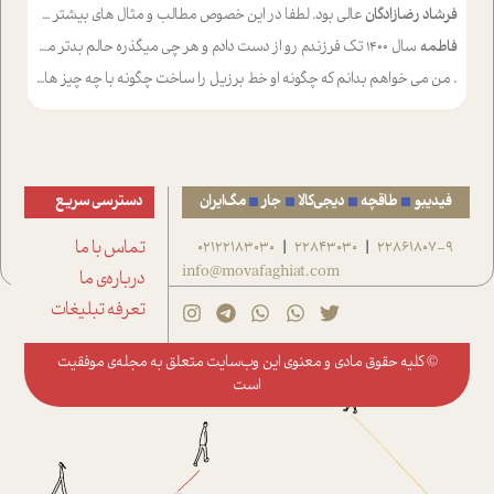
فرشاد رضازادگان
عالی بود. لطفا در این خصوص مطالب و مثال های بیشتر ی ارایه دهید
فاطمه
سال ۱۴۰۰ تک فرزندم رو از دست دادم و هر چی میگذره حالم بدتر میشه و دلتنگتر تنایی رو ترجیح دادم و معاشرت برام سخت شده
.
من می خواهم بدانم که چگونه او خط برزیل را ساخت چگونه با چه چیز هایی
فیدیبو
طاقچه
دیجی‌کالا
جار
مگ‌ایران
دسترسی سریع
22861807-9
22843030
02122183030
تماس با ما
|
|
info@movafaghiat.com
درباره‌ی ما
تعرفه تبلیغات
© کلیه حقوق مادی و معنوی این وب‌سایت متعلق به
مجله‌ی موفقیت
است