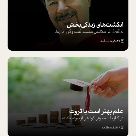
انگشت‌های‌ زندگی‌بخش
&bull; اگر امکانش هست، گفت وگو را با روا...
29 دقیقه مطالعه
علم بهتر است یا ثروت
در آغاز باید معرفی کوتاهی از خودم داشته...
4 دقیقه مطالعه