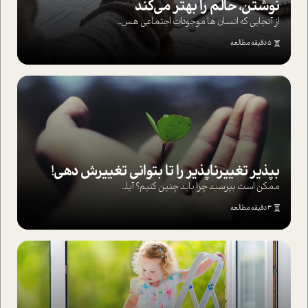
نوشتن، حالم را بهتر می‌کند
از آنجایی که انسان ها موجودات اجتماعی هس...
5 دقیقه مطالعه
بپذير تغييرناپذير را تا بتواني تغييرش دهي!‏
ممکن است بپرسيد چرا بايد چنين کنيم؟ آيا...
3 دقیقه مطالعه