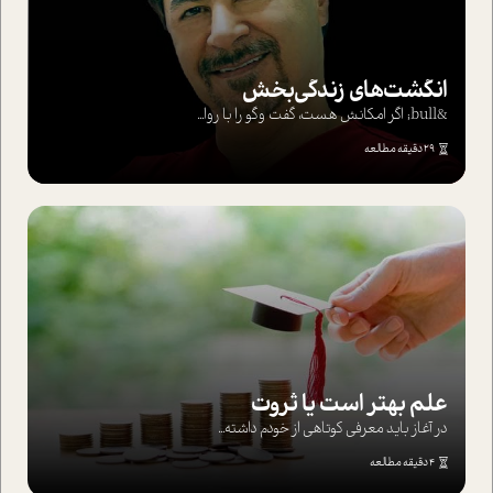
انگشت‌های‌ زندگی‌بخش
&bull; اگر امکانش هست، گفت وگو را با روا...
29 دقیقه مطالعه
علم بهتر است یا ثروت
در آغاز باید معرفی کوتاهی از خودم داشته...
4 دقیقه مطالعه