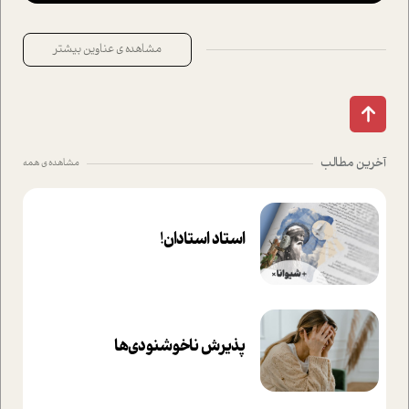
مشاهده ی عناوین بیشتر
آخرین مطالب
مشاهده ی همه
استاد استادان!
پذیرش ناخوشنودی‌ها