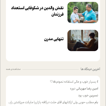
نقش والدین در شکوفا‌یی ا‌ستعداد
فرزندان‌
تنهایی مدرن
آخرین دیدگاه ها
مشاهده ی همه
f
بسیار خوب و عالی استفاده نمودم🙏🤍
امین رضا مهربانی
دوره
نسرین
خوب بود
بام
مطلب حوبی ولی ازکتابهای اقای حلت درکافه بازاریا مایکت میزاشتن رایگان خوب بود ولی هرکدام خلاصه شده ش تومجله از طریق سایت هم خوبه اینکه درزیر اخرصفحه گذاشته شده خب ادم خبره میره نصب میکنه میخونه ولی هرکسی گوشیش ظرفیتش نداره باتشکر