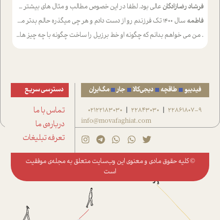
فرشاد رضازادگان
عالی بود. لطفا در این خصوص مطالب و مثال های بیشتر ی ارایه دهید
فاطمه
سال ۱۴۰۰ تک فرزندم رو از دست دادم و هر چی میگذره حالم بدتر میشه و دلتنگتر تنایی رو ترجیح دادم و معاشرت برام سخت شده
.
من می خواهم بدانم که چگونه او خط برزیل را ساخت چگونه با چه چیز هایی
فیدیبو
طاقچه
دیجی‌کالا
جار
مگ‌ایران
دسترسی سریع
22861807-9
22843030
02122183030
تماس با ما
|
|
info@movafaghiat.com
درباره‌ی ما
تعرفه تبلیغات
© کلیه حقوق مادی و معنوی این وب‌سایت متعلق به
مجله‌ی موفقیت
است