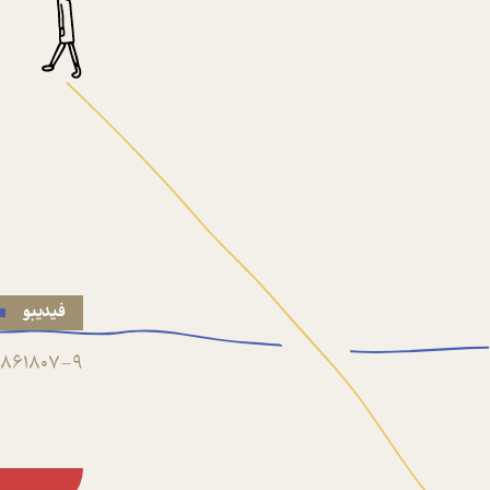
فیدیبو
861807-9