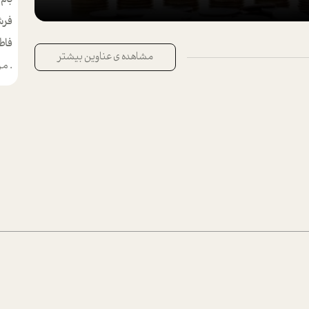
فرش
فاط
مشاهده ی عناوین بیشتر
.
من م