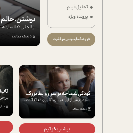
تحلیل فیلم
تحلیل فیلم
پرونده ویژه
شیوانا
نوشتن، حالم ر
از آنجایی که انسان 
داستان
5 دقیقه مطالعه
فروشگاه اینترنتی موفقیت
تاب‌آوری در 
کودکی شما چه بر سر روابط بزرگسالی‌تان می‌آورد؟
آیا تابه حال به دلیل تحمل استرس و اضطراب...
شاید پیش از این درباره تاثیری که اتفاقات...
6 دقیقه مطالعه
8 دقیقه مطالعه
بی
بیشتر بخوانیم