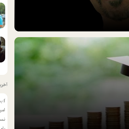
آخرین
f
بس
امی
نسر
بام
مط