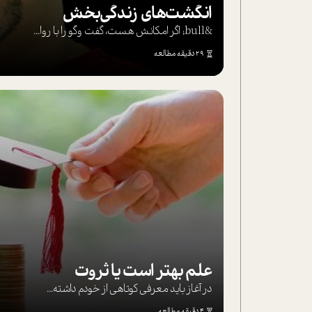
انگشت‌های‌ زندگی‌بخش
&bull; اگر امکانش هست، گفت وگو را با روا...
29 دقیقه مطالعه
علم بهتر است یا ثروت
در آغاز باید معرفی کوتاهی از خودم داشته...
4 دقیقه مطالعه