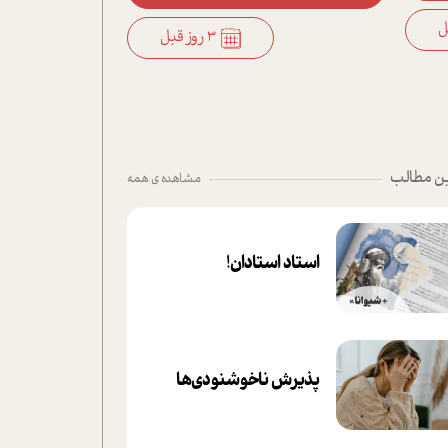
3 روز قبل
ن مطالب
مشاهده ی همه
استاد استادان!
پذیرش ناخوشنودی‌ها