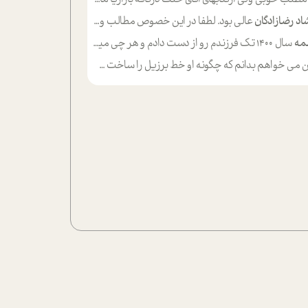
اد رضازادگان
عالی بود. لطفا در این خصوص مطالب و مثال های بیشتر ی ارایه دهید
مه
سال ۱۴۰۰ تک فرزندم رو از دست دادم و هر چی میگذره حالم بدتر میشه و دلتنگتر تنایی رو ترجیح دادم و معاشرت برام سخت شده
ی خواهم بدانم که چگونه او خط برزیل را ساخت چگونه با چه چیز هایی