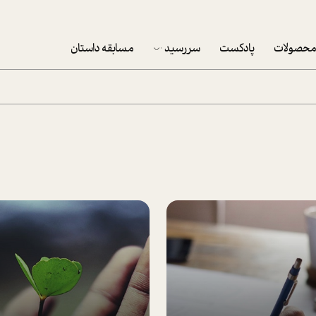
حصولات
پادکست
سررسید
مسابقه داستان
سررسید 1403
سفارش شرکتی سررسید 1403
پکيج نوروزي موفقيت
تقویم رومیزی
تقویم دیواری