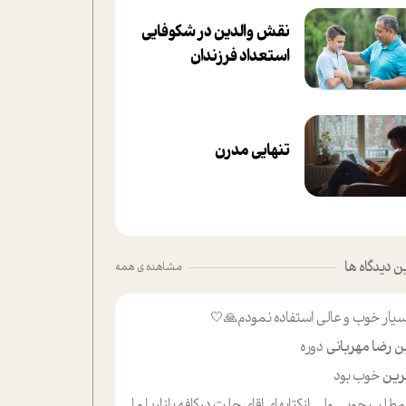
نقش والدین در شکوفا‌یی
ا‌ستعداد فرزندان‌
تنهایی مدرن
 دیدگاه ها
مشاهده ی همه
یار خوب و عالی استفاده نمودم🙏🤍
ن رضا مهربانی
دوره
ین
خوب بود
لب حوبی ولی ازکتابهای اقای حلت درکافه بازاریا مایکت میزاشتن رایگان خوب بود ولی هرکدام خلاصه شده ش تومجله از طریق سایت هم خوبه اینکه درزیر اخرصفحه گذاشته شده خب ادم خبره میره نصب میکنه میخونه ولی هرکسی گوشیش ظرفیتش نداره باتشکر