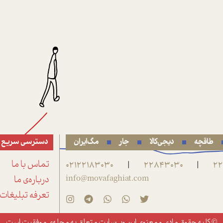
طاقچه
دیجی‌کالا
جار
مگ‌ایران
دسترسی سریع
22
22843030
02122183030
تماس با ما
|
|
info@movafaghiat.com
درباره‌ی ما
تعرفه تبلیغات
© کلیه حقوق مادی و معنوی این وب‌سایت متعلق به
مجله‌ی موفقیت
است