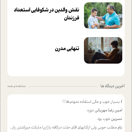
نقش والدین در شکوفا‌یی ا‌ستعداد
فرزندان‌
تنهایی مدرن
آخرین دیدگاه ها
مشاهده ی همه
f
بسیار خوب و عالی استفاده نمودم🙏🤍
امین رضا مهربانی
دوره
نسرین
خوب بود
بام
مطلب حوبی ولی ازکتابهای اقای حلت درکافه بازاریا مایکت میزاشتن رایگان خوب بود ولی هرکدام خلاصه شده ش تومجله از طریق سایت هم خوبه اینکه درزیر اخرصفحه گذاشته شده خب ادم خبره میره نصب میکنه میخونه ولی هرکسی گوشیش ظرفیتش نداره باتشکر