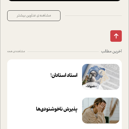
مشاهده ی عناوین بیشتر
آخرین مطالب
مشاهده ی همه
استاد استادان!
پذیرش ناخوشنودی‌ها