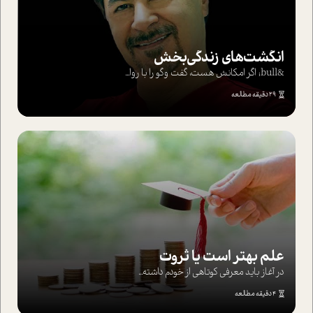
انگشت‌های‌ زندگی‌بخش
&bull; اگر امکانش هست، گفت وگو را با روا...
29 دقیقه مطالعه
علم بهتر است یا ثروت
در آغاز باید معرفی کوتاهی از خودم داشته...
4 دقیقه مطالعه