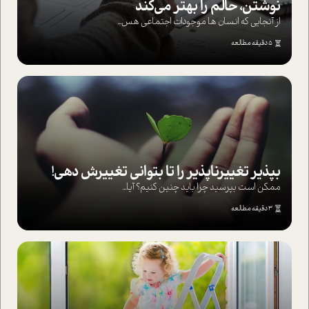
نوشتن، حالم را بهتر می‌کند
از آنجایی که انسان ها موجودات اجتماعی هس...
5 دقیقه مطالعه
بپذير تغييرناپذير را تا بتواني تغييرش دهي!‏
ممکن است بپرسيد چرا بايد چنين کنيم؟ آيا...
3 دقیقه مطالعه