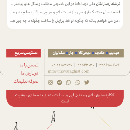
فرشاد رضازادگان
عالی بود. لطفا در این خصوص مطالب و مثال های بیشتر ی ارایه دهید
فاطمه
سال ۱۴۰۰ تک فرزندم رو از دست دادم و هر چی میگذره حالم بدتر میشه و دلتنگتر تنایی رو ترجیح دادم و معاشرت برام سخت شده
.
من می خواهم بدانم که چگونه او خط برزیل را ساخت چگونه با چه چیز هایی
فیدیبو
طاقچه
دیجی‌کالا
جار
مگ‌ایران
دسترسی سریع
22861807-9
22843030
02122183030
تماس با ما
|
|
info@movafaghiat.com
درباره‌ی ما
تعرفه تبلیغات
© کلیه حقوق مادی و معنوی این وب‌سایت متعلق به
مجله‌ی موفقیت
است