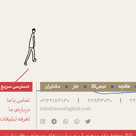
طاقچه
دیجی‌کالا
جار
مگ‌ایران
دسترسی سریع
22
22843030
02122183030
تماس با ما
|
|
info@movafaghiat.com
درباره‌ی ما
تعرفه تبلیغات
© کلیه حقوق مادی و معنوی این وب‌سایت متعلق به
مجله‌ی موفقیت
است