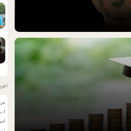
آخرین
مرو
f
بس
امی
نسر