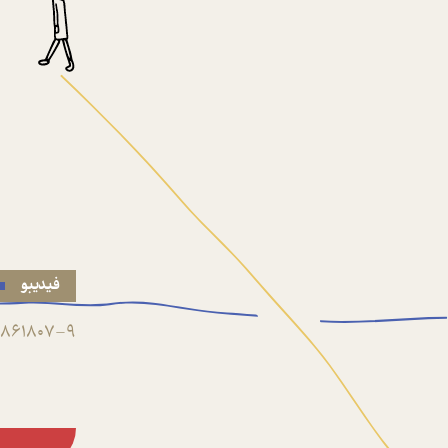
فیدیبو
861807-9