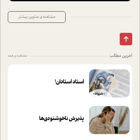
مشاهده ی عناوین بیشتر
آخرین مطالب
مشاهده ی همه
استاد استادان!
پذیرش ناخوشنودی‌ها