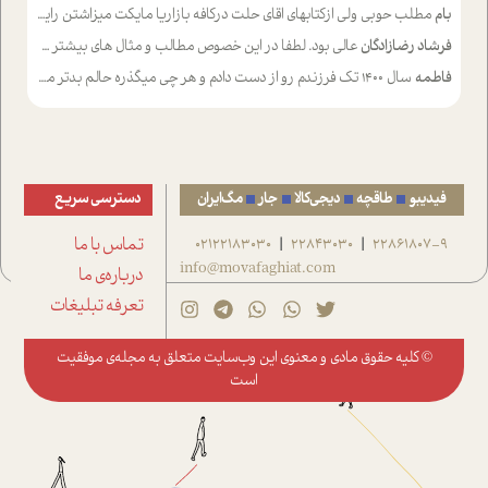
بام
مطلب حوبی ولی ازکتابهای اقای حلت درکافه بازاریا مایکت میزاشتن رایگان خوب بود ولی هرکدام خلاصه شده ش تومجله از طریق سایت هم خوبه اینکه درزیر اخرصفحه گذاشته شده خب ادم خبره میره نصب میکنه میخونه ولی هرکسی گوشیش ظرفیتش نداره باتشکر
فرشاد رضازادگان
عالی بود. لطفا در این خصوص مطالب و مثال های بیشتر ی ارایه دهید
فاطمه
سال ۱۴۰۰ تک فرزندم رو از دست دادم و هر چی میگذره حالم بدتر میشه و دلتنگتر تنایی رو ترجیح دادم و معاشرت برام سخت شده
فیدیبو
طاقچه
دیجی‌کالا
جار
مگ‌ایران
دسترسی سریع
22861807-9
22843030
02122183030
تماس با ما
|
|
info@movafaghiat.com
درباره‌ی ما
تعرفه تبلیغات
© کلیه حقوق مادی و معنوی این وب‌سایت متعلق به
مجله‌ی موفقیت
است