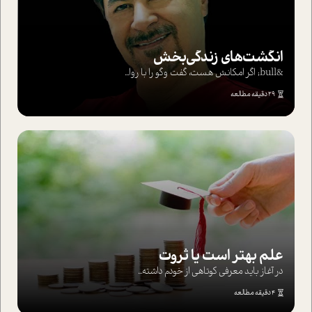
انگشت‌های‌ زندگی‌بخش
&bull; اگر امکانش هست، گفت وگو را با روا...
29 دقیقه مطالعه
علم بهتر است یا ثروت
در آغاز باید معرفی کوتاهی از خودم داشته...
4 دقیقه مطالعه