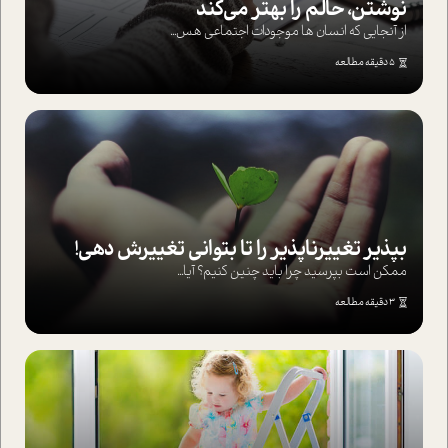
نوشتن، حالم را بهتر می‌کند
از آنجایی که انسان ها موجودات اجتماعی هس...
5 دقیقه مطالعه
بپذير تغييرناپذير را تا بتواني تغييرش دهي!‏
ممکن است بپرسيد چرا بايد چنين کنيم؟ آيا...
3 دقیقه مطالعه