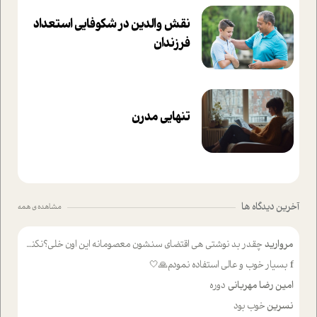
نقش والدین در شکوفا‌یی ا‌ستعداد
فرزندان‌
تنهایی مدرن
آخرین دیدگاه ها
مشاهده ی همه
مروارید
چقدر بد نوشتی هی اقتضای سنشون معصومانه این اون خلی؟نکنه تا چهل سالگی پوشکت میکردن و شیر میخوردی که به اینا میگی کودک
f
بسیار خوب و عالی استفاده نمودم🙏🤍
امین رضا مهربانی
دوره
نسرین
خوب بود