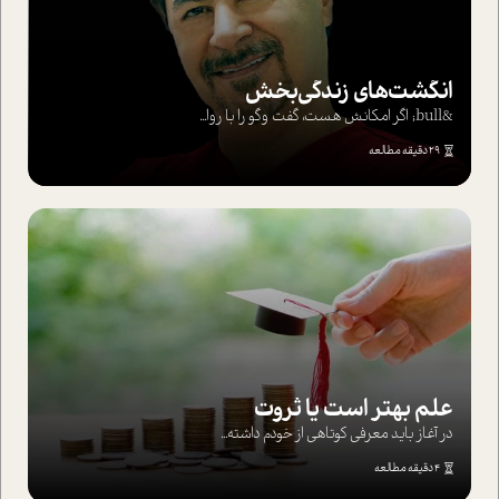
انگشت‌های‌ زندگی‌بخش
&bull; اگر امکانش هست، گفت وگو را با روا...
29 دقیقه مطالعه
علم بهتر است یا ثروت
در آغاز باید معرفی کوتاهی از خودم داشته...
4 دقیقه مطالعه