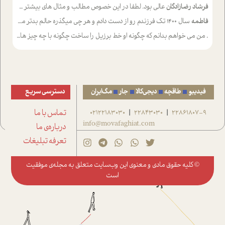
فرشاد رضازادگان
عالی بود. لطفا در این خصوص مطالب و مثال های بیشتر ی ارایه دهید
فاطمه
سال ۱۴۰۰ تک فرزندم رو از دست دادم و هر چی میگذره حالم بدتر میشه و دلتنگتر تنایی رو ترجیح دادم و معاشرت برام سخت شده
.
من می خواهم بدانم که چگونه او خط برزیل را ساخت چگونه با چه چیز هایی
فیدیبو
طاقچه
دیجی‌کالا
جار
مگ‌ایران
دسترسی سریع
22861807-9
22843030
02122183030
تماس با ما
|
|
info@movafaghiat.com
درباره‌ی ما
تعرفه تبلیغات
© کلیه حقوق مادی و معنوی این وب‌سایت متعلق به
مجله‌ی موفقیت
است