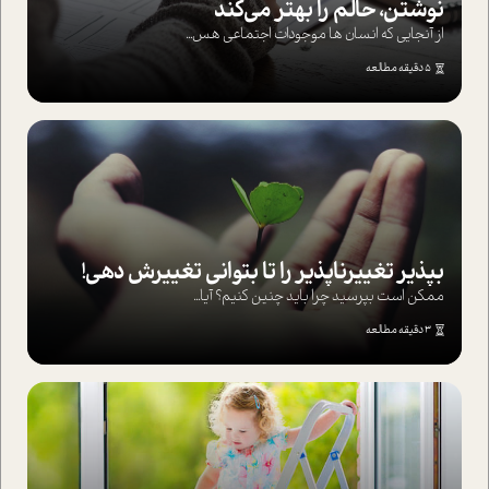
نوشتن، حالم را بهتر می‌کند
از آنجایی که انسان ها موجودات اجتماعی هس...
5 دقیقه مطالعه
بپذير تغييرناپذير را تا بتواني تغييرش دهي!‏
ممکن است بپرسيد چرا بايد چنين کنيم؟ آيا...
3 دقیقه مطالعه