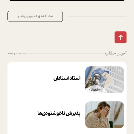
مشاهده ی عناوین بیشتر
آخرین مطالب
مشاهده ی همه
استاد استادان!
پذیرش ناخوشنودی‌ها