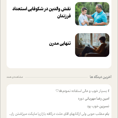
نقش والدین در شکوفا‌یی ا‌ستعداد
فرزندان‌
تنهایی مدرن
آخرین دیدگاه ها
مشاهده ی همه
f
بسیار خوب و عالی استفاده نمودم🙏🤍
امین رضا مهربانی
دوره
نسرین
خوب بود
بام
مطلب حوبی ولی ازکتابهای اقای حلت درکافه بازاریا مایکت میزاشتن رایگان خوب بود ولی هرکدام خلاصه شده ش تومجله از طریق سایت هم خوبه اینکه درزیر اخرصفحه گذاشته شده خب ادم خبره میره نصب میکنه میخونه ولی هرکسی گوشیش ظرفیتش نداره باتشکر