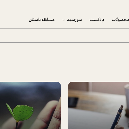
حصولات
پادکست
سررسید
مسابقه داستان
سررسید 1403
سفارش شرکتی سررسید 1403
پکيج نوروزي موفقيت
تقویم رومیزی
تقویم دیواری