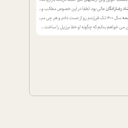
اد رضازادگان
عالی بود. لطفا در این خصوص مطالب و مثال های بیشتر ی ارایه دهید
مه
سال ۱۴۰۰ تک فرزندم رو از دست دادم و هر چی میگذره حالم بدتر میشه و دلتنگتر تنایی رو ترجیح دادم و معاشرت برام سخت شده
ی خواهم بدانم که چگونه او خط برزیل را ساخت چگونه با چه چیز هایی