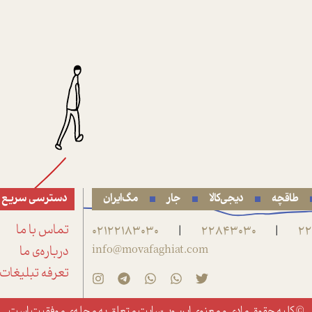
طاقچه
دیجی‌کالا
جار
مگ‌ایران
دسترسی سریع
22
22843030
02122183030
تماس با ما
|
|
info@movafaghiat.com
درباره‌ی ما
تعرفه تبلیغات
© کلیه حقوق مادی و معنوی این وب‌سایت متعلق به
مجله‌ی موفقیت
است