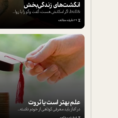
انگشت‌های‌ زندگی‌بخش
&bull; اگر امکانش هست، گفت وگو را با روا...
29 دقیقه مطالعه
علم بهتر است یا ثروت
در آغاز باید معرفی کوتاهی از خودم داشته...
4 دقیقه مطالعه