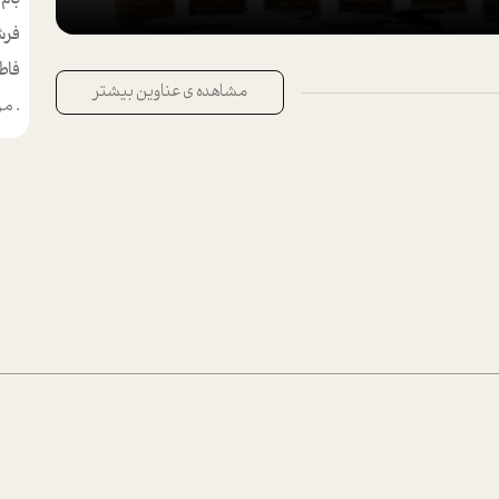
فرش
فاط
مشاهده ی عناوین بیشتر
.
من م