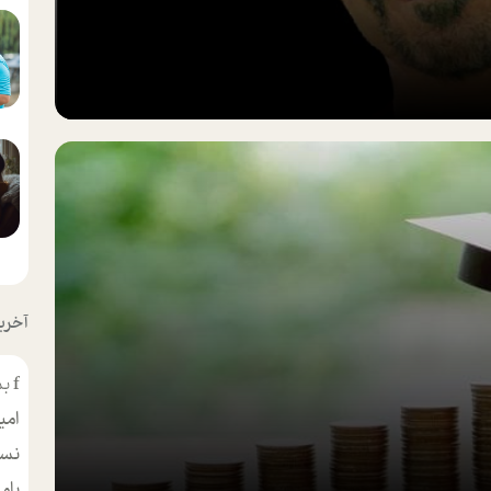
آخرین
f
بس
امی
نسر
بام
مط