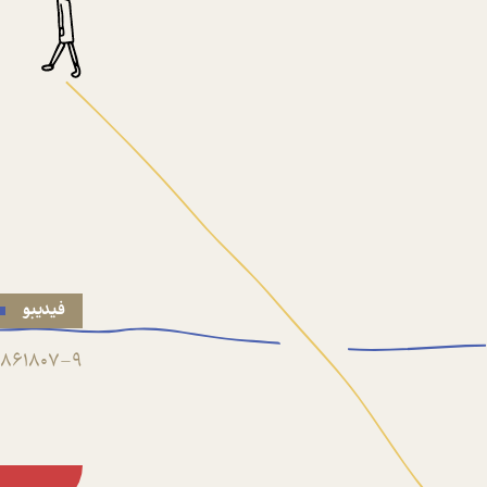
فیدیبو
861807-9