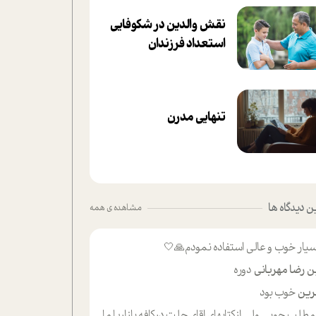
نقش والدین در شکوفا‌یی
ا‌ستعداد فرزندان‌
تنهایی مدرن
 دیدگاه ها
مشاهده ی همه
یار خوب و عالی استفاده نمودم🙏🤍
ن رضا مهربانی
دوره
ین
خوب بود
لب حوبی ولی ازکتابهای اقای حلت درکافه بازاریا مایکت میزاشتن رایگان خوب بود ولی هرکدام خلاصه شده ش تومجله از طریق سایت هم خوبه اینکه درزیر اخرصفحه گذاشته شده خب ادم خبره میره نصب میکنه میخونه ولی هرکسی گوشیش ظرفیتش نداره باتشکر