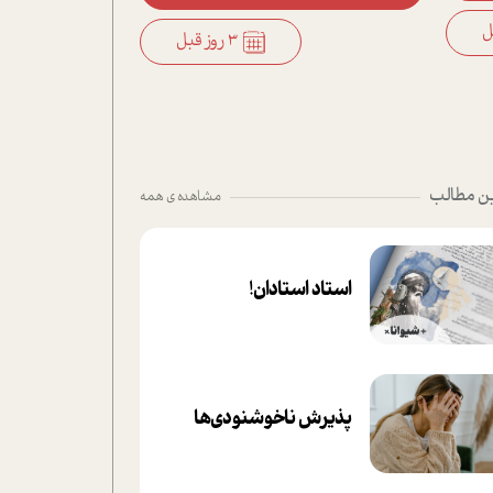
3 روز قبل
ن مطالب
مشاهده ی همه
استاد استادان!
پذیرش ناخوشنودی‌ها