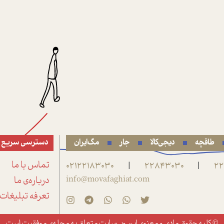
طاقچه
دیجی‌کالا
جار
مگ‌ایران
دسترسی سریع
22
22843030
02122183030
تماس با ما
|
|
info@movafaghiat.com
درباره‌ی ما
تعرفه تبلیغات
© کلیه حقوق مادی و معنوی این وب‌سایت متعلق به
مجله‌ی موفقیت
است