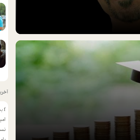
آخرین
f
بس
امی
نسر
بام
مط