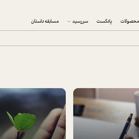
حصولات
پادکست
سررسید
مسابقه داستان
سررسید 1403
سفارش شرکتی سررسید 1403
پکيج نوروزي موفقيت
تقویم رومیزی
تقویم دیواری