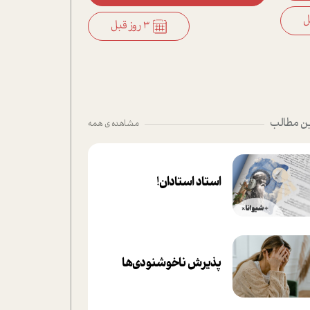
3 روز قبل
ن مطالب
مشاهده ی همه
استاد استادان!
پذیرش ناخوشنودی‌ها