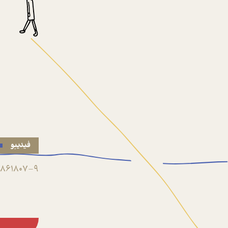
فیدیبو
861807-9