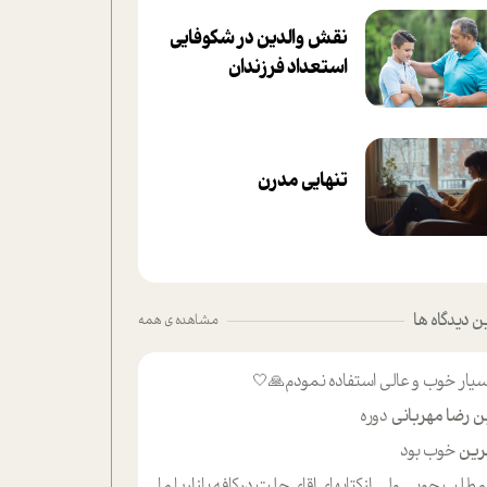
نقش والدین در شکوفا‌یی
ا‌ستعداد فرزندان‌
تنهایی مدرن
 دیدگاه ها
مشاهده ی همه
یار خوب و عالی استفاده نمودم🙏🤍
ن رضا مهربانی
دوره
ین
خوب بود
لب حوبی ولی ازکتابهای اقای حلت درکافه بازاریا مایکت میزاشتن رایگان خوب بود ولی هرکدام خلاصه شده ش تومجله از طریق سایت هم خوبه اینکه درزیر اخرصفحه گذاشته شده خب ادم خبره میره نصب میکنه میخونه ولی هرکسی گوشیش ظرفیتش نداره باتشکر