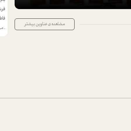
فرش
فاط
مشاهده ی عناوین بیشتر
.
من م