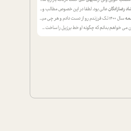
اد رضازادگان
عالی بود. لطفا در این خصوص مطالب و مثال های بیشتر ی ارایه دهید
مه
سال ۱۴۰۰ تک فرزندم رو از دست دادم و هر چی میگذره حالم بدتر میشه و دلتنگتر تنایی رو ترجیح دادم و معاشرت برام سخت شده
ی خواهم بدانم که چگونه او خط برزیل را ساخت چگونه با چه چیز هایی