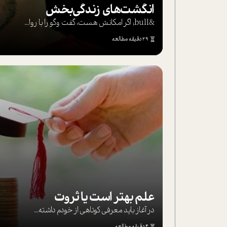
انگشت‌های‌ زندگی‌بخش
&bull; اگر امکانش هست، گفت وگو را با روا...
29 دقیقه مطالعه
علم بهتر است یا ثروت
در آغاز باید معرفی کوتاهی از خودم داشته...
4 دقیقه مطالعه