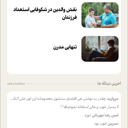
نقش والدین در شکوفا‌یی ا‌ستعداد
فرزندان‌
تنهایی مدرن
آخرین دیدگاه ها
مشاهده ی همه
مروارید
چقدر بد نوشتی هی اقتضای سنشون معصومانه این اون خلی؟نکنه تا چهل سالگی پوشکت میکردن و شیر میخوردی که به اینا میگی کودک
f
بسیار خوب و عالی استفاده نمودم🙏🤍
امین رضا مهربانی
دوره
نسرین
خوب بود