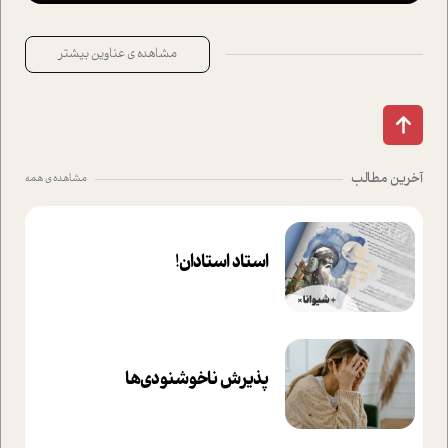
مشاهده ی عناوین بیشتر
آخرین مطالب
مشاهده ی همه
استاد استادان!
پذیرش ناخوشنودی‌ها