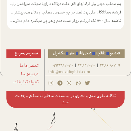
بام
مطلب حوبی ولی ازکتابهای اقای حلت درکافه بازاریا مایکت میزاشتن رایگان خوب بود ولی هرکدام خلاصه شده ش تومجله از طریق سایت هم خوبه اینکه درزیر اخرصفحه گذاشته شده خب ادم خبره میره نصب میکنه میخونه ولی هرکسی گوشیش ظرفیتش نداره باتشکر
فرشاد رضازادگان
عالی بود. لطفا در این خصوص مطالب و مثال های بیشتر ی ارایه دهید
فاطمه
سال ۱۴۰۰ تک فرزندم رو از دست دادم و هر چی میگذره حالم بدتر میشه و دلتنگتر تنایی رو ترجیح دادم و معاشرت برام سخت شده
فیدیبو
طاقچه
دیجی‌کالا
جار
مگ‌ایران
دسترسی سریع
22861807-9
22843030
02122183030
تماس با ما
|
|
info@movafaghiat.com
درباره‌ی ما
تعرفه تبلیغات
© کلیه حقوق مادی و معنوی این وب‌سایت متعلق به
مجله‌ی موفقیت
است