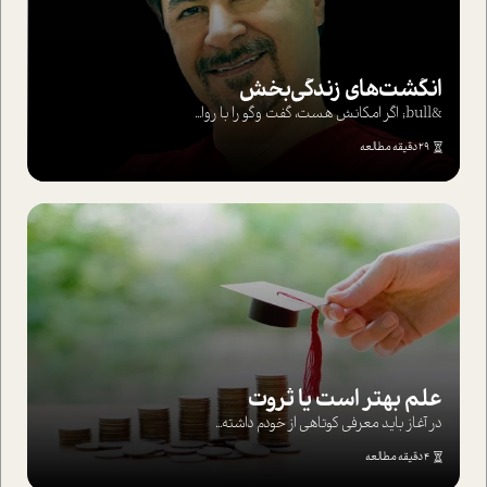
انگشت‌های‌ زندگی‌بخش
&bull; اگر امکانش هست، گفت وگو را با روا...
29 دقیقه مطالعه
علم بهتر است یا ثروت
در آغاز باید معرفی کوتاهی از خودم داشته...
4 دقیقه مطالعه