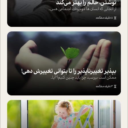
نوشتن، حالم را بهتر می‌کند
از آنجایی که انسان ها موجودات اجتماعی هس...
5 دقیقه مطالعه
بپذير تغييرناپذير را تا بتواني تغييرش دهي!‏
ممکن است بپرسيد چرا بايد چنين کنيم؟ آيا...
3 دقیقه مطالعه