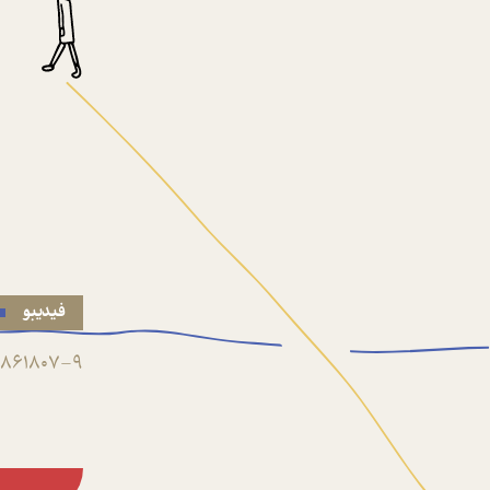
فیدیبو
861807-9