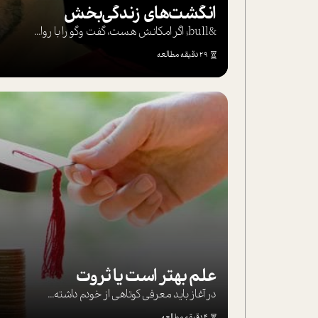
انگشت‌های‌ زندگی‌بخش
&bull; اگر امکانش هست، گفت وگو را با روا...
29 دقیقه مطالعه
علم بهتر است یا ثروت
در آغاز باید معرفی کوتاهی از خودم داشته...
4 دقیقه مطالعه