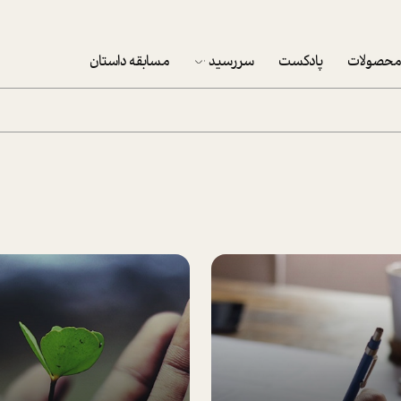
حصولات
پادکست
سررسید
مسابقه داستان
سررسید 1403
سفارش شرکتی سررسید 1403
پکيج نوروزي موفقيت
تقویم رومیزی
تقویم دیواری