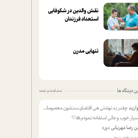
نقش والدین در شکوفا‌یی
ا‌ستعداد فرزندان‌
تنهایی مدرن
 دیدگاه ها
مشاهده ی همه
ارید
چقدر بد نوشتی هی اقتضای سنشون معصومانه این اون خلی؟نکنه تا چهل سالگی پوشکت میکردن و شیر میخوردی که به اینا میگی کودک
یار خوب و عالی استفاده نمودم🙏🤍
ن رضا مهربانی
دوره
ین
خوب بود