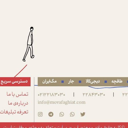
طاقچه
دیجی‌کالا
جار
مگ‌ایران
دسترسی سریع
22
22843030
02122183030
تماس با ما
|
|
info@movafaghiat.com
درباره‌ی ما
تعرفه تبلیغات
© کلیه حقوق مادی و معنوی این وب‌سایت متعلق به
مجله‌ی موفقیت
است