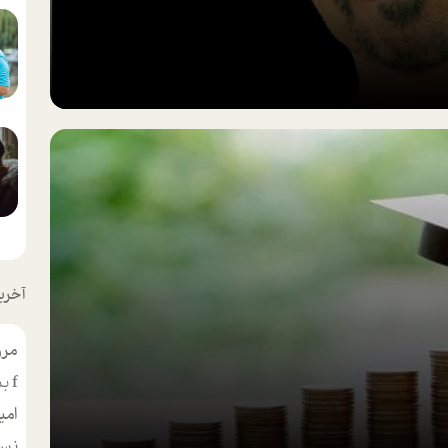
آخرین
مرو
f
بس
امی
نسر