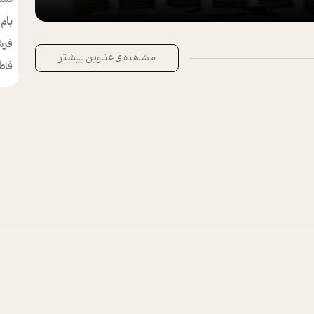
بام
مط
فرش
مشاهده ی عناوین بیشتر
فاط