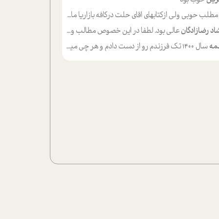
لب حوبی ولی ازکتابهای اقای حلت درکافه بازاریا مایکت میزاشتن رایگان خوب بود ولی هرکدام خلاصه شده ش تومجله از طریق سایت هم خوبه اینکه درزیر اخرصفحه گذاشته شده خب ادم خبره میره نصب میکنه میخونه ولی هرکسی گوشیش ظرفیتش نداره باتشکر
اد رضازادگان
عالی بود. لطفا در این خصوص مطالب و مثال های بیشتر ی ارایه دهید
مه
سال ۱۴۰۰ تک فرزندم رو از دست دادم و هر چی میگذره حالم بدتر میشه و دلتنگتر تنایی رو ترجیح دادم و معاشرت برام سخت شده