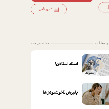
3 روز قبل
ن مطالب
مشاهده ی همه
استاد استادان!
پذیرش ناخوشنودی‌ها