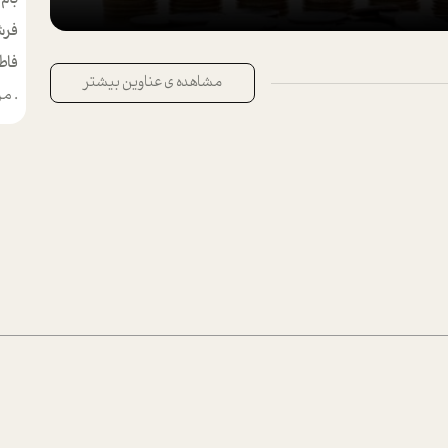
فرش
فاط
مشاهده ی عناوین بیشتر
.
من م