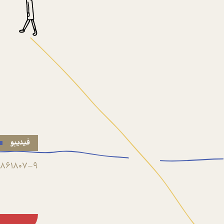
فیدیبو
861807-9