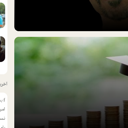
آخرین
f
بس
امی
نسر
بام
مط