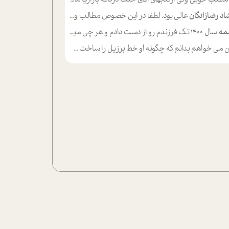
اد رضازادگان
عالی بود. لطفا در این خصوص مطالب و مثال های بیشتر ی ارایه دهید
مه
سال ۱۴۰۰ تک فرزندم رو از دست دادم و هر چی میگذره حالم بدتر میشه و دلتنگتر تنایی رو ترجیح دادم و معاشرت برام سخت شده
ی خواهم بدانم که چگونه او خط برزیل را ساخت چگونه با چه چیز هایی