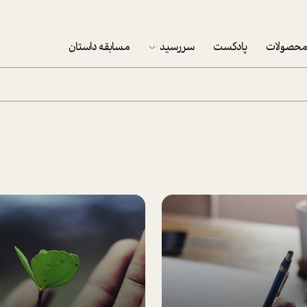
حصولات
پادکست
سررسید
مسابقه داستان
سررسید 1403
سفارش شرکتی سررسید 1403
پکيج نوروزي موفقيت
تقویم رومیزی
تقویم دیواری