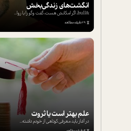
انگشت‌های‌ زندگی‌بخش
&bull; اگر امکانش هست، گفت وگو را با روا...
29 دقیقه مطالعه
علم بهتر است یا ثروت
در آغاز باید معرفی کوتاهی از خودم داشته...
4 دقیقه مطالعه