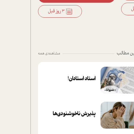
3 روز قبل
ن مطالب
مشاهده ی همه
استاد استادان!
پذیرش ناخوشنودی‌ها