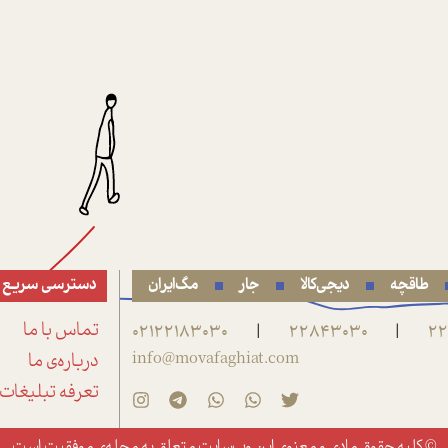
طاقچه
دیجی‌کالا
جار
مگ‌ایران
دسترسی سریع
22
22843030
02122183030
تماس با ما
|
|
info@movafaghiat.com
درباره‌ی ما
تعرفه تبلیغات
© کلیه حقوق مادی و معنوی این وب‌سایت متعلق به
مجله‌ی موفقیت
است