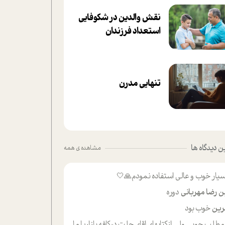
نقش والدین در شکوفا‌یی
ا‌ستعداد فرزندان‌
تنهایی مدرن
 دیدگاه ها
مشاهده ی همه
یار خوب و عالی استفاده نمودم🙏🤍
ن رضا مهربانی
دوره
ین
خوب بود
لب حوبی ولی ازکتابهای اقای حلت درکافه بازاریا مایکت میزاشتن رایگان خوب بود ولی هرکدام خلاصه شده ش تومجله از طریق سایت هم خوبه اینکه درزیر اخرصفحه گذاشته شده خب ادم خبره میره نصب میکنه میخونه ولی هرکسی گوشیش ظرفیتش نداره باتشکر