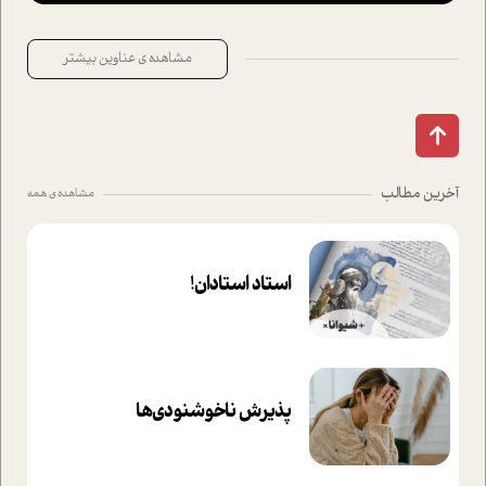
مشاهده ی عناوین بیشتر
آخرین مطالب
مشاهده ی همه
استاد استادان!
پذیرش ناخوشنودی‌ها