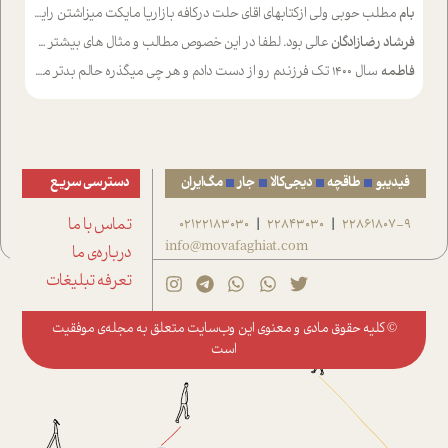
بام
مطلب حوبی ولی ازکتابهای اقای حلت درکافه بازاریا مایکت میزاشتن رایگان خوب بود ولی هرکدام خلاصه شده ش تومجله از طریق سایت هم خوبه اینکه درزیر اخرصفحه گذاشته شده خب ادم خبره میره نصب میکنه میخونه ولی هرکسی گوشیش ظرفیتش نداره باتشکر
فرشاد رضازادگان
عالی بود. لطفا در این خصوص مطالب و مثال های بیشتر ی ارایه دهید
فاطمه
سال ۱۴۰۰ تک فرزندم رو از دست دادم و هر چی میگذره حالم بدتر میشه و دلتنگتر تنایی رو ترجیح دادم و معاشرت برام سخت شده
فیدیبو
طاقچه
دیجی‌کالا
جار
مگ‌ایران
دسترسی سریع
22861807-9
22843030
02122183030
تماس با ما
|
|
info@movafaghiat.com
درباره‌ی ما
تعرفه تبلیغات
© کلیه حقوق مادی و معنوی این وب‌سایت متعلق به
مجله‌ی موفقیت
است