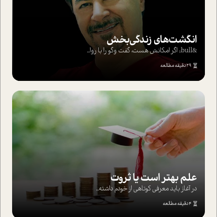
انگشت‌های‌ زندگی‌بخش
&bull; اگر امکانش هست، گفت وگو را با روا...
29 دقیقه مطالعه
علم بهتر است یا ثروت
در آغاز باید معرفی کوتاهی از خودم داشته...
4 دقیقه مطالعه