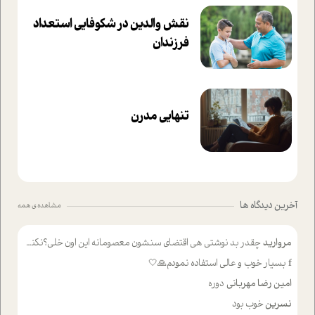
نقش والدین در شکوفا‌یی ا‌ستعداد
فرزندان‌
تنهایی مدرن
آخرین دیدگاه ها
مشاهده ی همه
مروارید
چقدر بد نوشتی هی اقتضای سنشون معصومانه این اون خلی؟نکنه تا چهل سالگی پوشکت میکردن و شیر میخوردی که به اینا میگی کودک
f
بسیار خوب و عالی استفاده نمودم🙏🤍
امین رضا مهربانی
دوره
نسرین
خوب بود