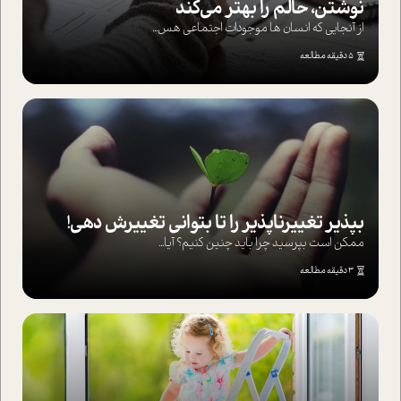
نوشتن، حالم را بهتر می‌کند
از آنجایی که انسان ها موجودات اجتماعی هس...
5 دقیقه مطالعه
بپذير تغييرناپذير را تا بتواني تغييرش دهي!‏
ممکن است بپرسيد چرا بايد چنين کنيم؟ آيا...
3 دقیقه مطالعه