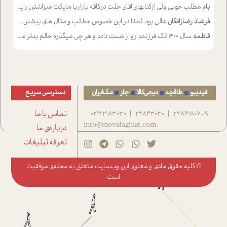
بام
مطلب حوبی ولی ازکتابهای اقای حلت درکافه بازاریا مایکت میزاشتن رایگان خوب بود ولی هرکدام خلاصه شده ش تومجله از طریق سایت هم خوبه اینکه درزیر اخرصفحه گذاشته شده خب ادم خبره میره نصب میکنه میخونه ولی هرکسی گوشیش ظرفیتش نداره باتشکر
فرشاد رضازادگان
عالی بود. لطفا در این خصوص مطالب و مثال های بیشتر ی ارایه دهید
فاطمه
سال ۱۴۰۰ تک فرزندم رو از دست دادم و هر چی میگذره حالم بدتر میشه و دلتنگتر تنایی رو ترجیح دادم و معاشرت برام سخت شده
فیدیبو
طاقچه
دیجی‌کالا
جار
مگ‌ایران
دسترسی سریع
22861807-9
22843030
02122183030
تماس با ما
|
|
info@movafaghiat.com
درباره‌ی ما
تعرفه تبلیغات
© کلیه حقوق مادی و معنوی این وب‌سایت متعلق به
مجله‌ی موفقیت
است