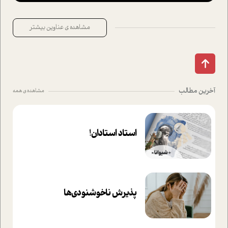
مشاهده ی عناوین بیشتر
آخرین مطالب
مشاهده ی همه
استاد استادان!
پذیرش ناخوشنودی‌ها