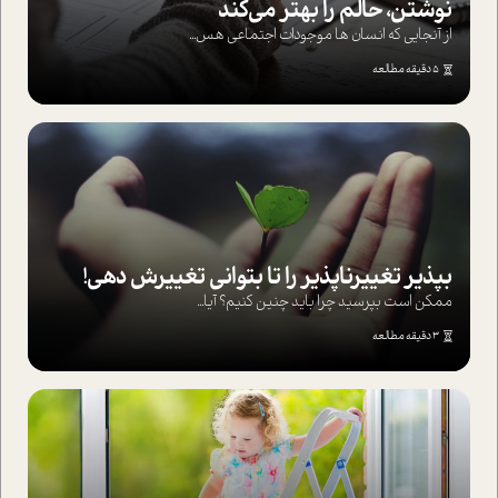
نوشتن، حالم را بهتر می‌کند
از آنجایی که انسان ها موجودات اجتماعی هس...
5 دقیقه مطالعه
بپذير تغييرناپذير را تا بتواني تغييرش دهي!‏
ممکن است بپرسيد چرا بايد چنين کنيم؟ آيا...
3 دقیقه مطالعه