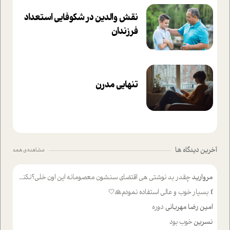
نقش والدین در شکوفا‌یی ا‌ستعداد
فرزندان‌
تنهایی مدرن
آخرین دیدگاه ها
مشاهده ی همه
مروارید
چقدر بد نوشتی هی اقتضای سنشون معصومانه این اون خلی؟نکنه تا چهل سالگی پوشکت میکردن و شیر میخوردی که به اینا میگی کودک
f
بسیار خوب و عالی استفاده نمودم🙏🤍
امین رضا مهربانی
دوره
نسرین
خوب بود