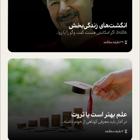
انگشت‌های‌ زندگی‌بخش
&bull; اگر امکانش هست، گفت وگو را با روا...
29 دقیقه مطالعه
علم بهتر است یا ثروت
در آغاز باید معرفی کوتاهی از خودم داشته...
4 دقیقه مطالعه