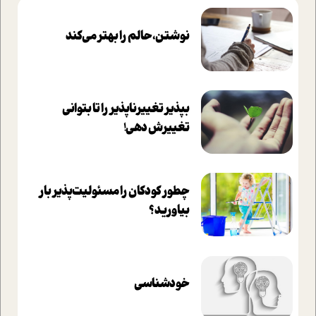
نوشتن، حالم را بهتر می‌کند
بپذير تغييرناپذير را تا بتواني
تغييرش دهي!‏
چطور کودکان را مسئولیت‌پذیر بار
بیاورید؟
خودشناسی