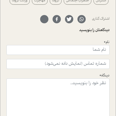
استرس
اضطراب اجتماعی
تروما
مهاجرت
وراثت تروما
رفته ایم که موفقیت را در عمل به اثبات رسانده اند؛ سید
حمیدرضا محتشمی که بیست و پنجمین سال فعالیت حرفه
ای خود را در حوزه ی کوچینگ، توسعه ی فردی و رهبری پشت
سر نهاده است و نیز کرامت عزیز زاده؛ سفیر صلح و دوستی که
اشتراک گذاری
با رکاب زدن در بیش از هفتاد کشور و کاشتن درخت، به نماد
حمایت از محیط زیست و منابع طبیعی تبدیل گشته
دیدگاهتان را بنویسید
است.فصل روایت اجنبی ها در این شماره به دو موضوع
جذاب پرداخته است که عبارتند از جنبش آهستگی و نیز مقاله
نام*
ای که به زندگی شگفت انگیز جین گودال و تاثیرات کاوش های
ایشان در حوزه ی شامپانزه ها بر زندگی امروزی ما نگاهی
افکنده است.فصل اتاق 333 شما را پای صحبت یک تجربه ی
واقعی در ارتباط با اختلال شخصیت اسکزوئید و مشکلات و نیز
راهکارهای حل آن قرار می دهد که در اتاق درمان اتفاق افتاده
است.در فصل پایانی زیر ذره بین نیز همکاران ما تلاش کرده
دیدگاه*
اند تا در کنار مطالب سرگرمی و انگیزشی، شما را با بهترین و
موثرترین راهکارهای استفاده از هوش مصنوعی در حوزه های
مختلف کسب و کار آشنا کنند.