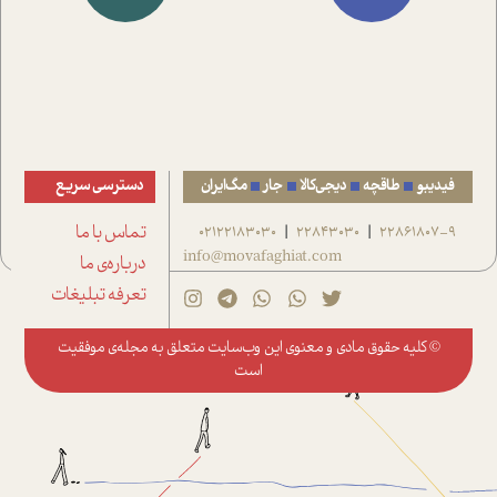
فیدیبو
طاقچه
دیجی‌کالا
جار
مگ‌ایران
دسترسی سریع
22861807-9
22843030
02122183030
تماس با ما
|
|
info@movafaghiat.com
درباره‌ی ما
تعرفه تبلیغات
© کلیه حقوق مادی و معنوی این وب‌سایت متعلق به
مجله‌ی موفقیت
است