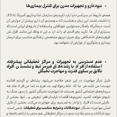
نبود دارو و تجهیزات مدرن برای کنترل بیماری‌ها
همه‌ی داروها در سرتاسر دنیا باید تاییدیه‌ی سازمان غذا و داروی آمریکا (FDA)
را داشته باشند. این بدان معناست که سودمندی آن دارو بیشتر از عوارض آن
است. در‌حالی‌که راهکار مسئولین، خودکفایی و استفاده از داروهای ایرانی است که
بسیاری از آن‌ها تاییدیه‌ی اف‌دی‌ای را ندارند. این خودکفایی مانند افزایش
ظرفیت‌های دانشگاهی برای جبران نیروی متخصص راهکاری مناسب برای درمان
بیماری و جلوگیری از عوارض آن نخواهد بود.
عدم دسترسی به تجهیزات و مراکز تحقیقاتی پیشرفته،
استفاده از افراد با رشته‌های غیر‌مرتبط و نشستن افراد
نالایق بر سکوی قدرت و مهاجرت نخبگان
دلیل دیگر مهاجرت در این شعر خلاصه می‌شود: رشته‌ای بر گردنم افکنده
دوست/ می‌کشد هر جا که خاطرخواه اوست. هرچند تمامی افراد جامعه
سرمایه‌های اجتماعی کشور هستند، اما مهاجرت نخبگان، کشور را بدون جنگ به
نابودی خواهد کشید. تحریم‌ها، اقتصاد ناپایدار، فقر، تبعیض و... تنها بخشی از
دلایلی است که افراد را وادار به تصمیم برای مهاجرت می‌کند. بخشی از دلایل
اصلی مهاجرت نخبگان
نبود امکانات و شرایط مناسب برای تحقیقات
علمی است.
نبود امکانات و عدم نظارت جدی در مراکز تحقیقاتی هم منجر به ارائه‌ی داده‌ها و