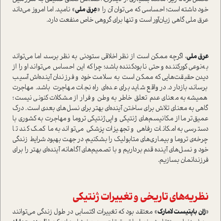
خود داشته است؛ احساسی که می‌توان آن را «
عِرق ملی
» نامید. اما امروز می‌داند
عرق ملی گاهی زیان‌آور است و تنها برای گروهی خاص منفعت دارد.
عرق ملی
، اگرچه ممکن است از نظر اخلاقی ستودنی به نظر برسد، اما می‌تواند
به‌نوعی کورکننده و حتی نابودکننده باشد؛ چرا که این احساس می‌تواند او را از
دیدن حقیقت‌هایی که ممکن است به سلامت خود و فرزندان آینده‌اش آسیب
برساند، بازدارد. در واقع شاید برای عده‌ای راه نجات مهاجرت باشد. مهاجرت
همیشه به معنای عدم تعلق خاطر به وطن و فرار از مشکلات کنونی نیست؛
گاهی به معنای تلاش برای ساختن آینده‌ای بهتر برای نسل‌های بعدی است. درک
عمیق‌تر ما از مکانیسم‌های ژنتیکی و اپی‌ژنتیکی تروما و مهاجرت به کشوری با
دسترسی به امکانات رفاهی و تجهیزات پزشکی می‌تواند به ما کمک کند تا
چرخه‌ی تروما و بیماری‌های متابولیک را بشکنیم، در جهت بهبود شرایط زندگی
خود و نسل‌های آینده قدم برداریم و با تصمیم‌های آگاهانه، آینده‌ای بهتر را برای
فرزندانمان بسازیم.
نظریه‌های تاریخی و تغییرات ژنتیکی
«
ژان باپتیست لامارک
» معتقد بود که تغییرات اکتسابی در طول زندگی می‌توانند