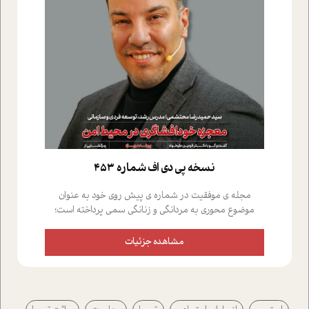
نسخه پي دي اف شماره 453
مجله ی موفقیت در شماره ی پیش روی خود به عنوان
موضوع محوری به مردانگی و زنانگی سمی پرداخته است؛
علاوه بر این که؛ گفت و گویی اختصاصی داشته ایم با فردین
علیخواه، جامعه شناس در بخش های مختلف تلاش کرده ایم
مشاهده جزئیات
از دریچه های گوناگون به این موضوع مهم بپردازیم.فصل
ایستگاه؛ شما را با دیدگاه های روانشناسان و کارشناسان
پیرامون موضوع مردانگی و زنانگی سمی و نیز چالش های
پیرامون آن آشنا می کند.در بخش دو فنجان داغ به سراغ افرادی