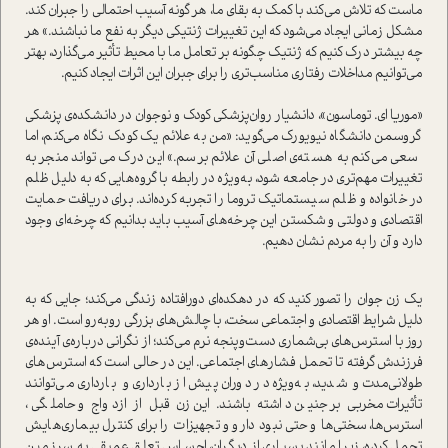
ماست که تلاش می‌کند با کمک به بقای ما، هر گونه آسیب احتمالی را جبران کند.
مشکل زمانی ایجاد می‌شود که این تغییرات ژنتیکی دیگر به نفع ما نباشند.» هر
چه بیشتر درک کنیم که ژنتیک چگونه بر تعامل ما با محیط تأثیر می‌گذارد، بهتر
می‌توانیم مداخلات رفتاری مناسب‌تری را برای جبران این اثرات ایجاد کنیم.
«موریا ای. توماسون»، دانشیار روان‌پزشکی کودک و نوجوان در دانشکده‌ی پزشکی
گروسمن دانشگاه نیویورک می‌گوید: «من به علائم یک کودک نگاه می‌کنم، اما
سعی می‌کنم به هسته‌ی اصلی آن علائم برسم.» این درک می‌تواند منجر به
تغییرات مهم‌تری در جامعه شود، به‌ویژه در رابطه با گروه‌هایی که به دلیل ظلم
در خانواده و ظلم سیستماتیک تروما را تجربه کرده‌اند. برای دریافت حمایت
اقتصادی و دولتی و شکستن این چرخه‌های آسیب باید بدانیم که چرخه‌ای وجود
دارد و آن را به مردم نشان دهیم.
یک زن جوان را تصور کنید که در دهکده‌ای دورافتاده زندگی می‌کند؛ جایی که به
دلیل شرایط اقتصادی و اجتماعی سخت، با چالش‌های بزرگی روبه‌رو است. او هر
روز با استرس‌های بی‌شماری دست‌وپنجه نرم می‌کند؛ از نگرانی درباره‌ی آینده‌ی
فرزندش گرفته تا تحمل فشارهای اجتماعی. این در حالی است که استرس‌های
طولانی‌مدت و شدید، به‌ویژه در دوران پیش از بارداری و بارداری می‌توانند
تأثیرات مخربی بر جنین داشته باشند. این زن قبل از ازدواج و حاملگی،
استرس‌ها، سختی‌ها و حتی نبود دارو و تجهیزات را برای کنترل بیماری‌هایش
تحمل کرده، زیرا مانند بسیاری از دیگران، احساس تعلق عمیقی به سرزمین