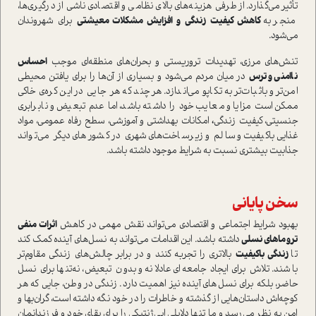
تأثیر می‌گذارد. از طرفی هزینه‌های بالای نظامی و اقتصادی ناشی از درگیری‌ها،
منجر به
کاهش کیفیت زندگی و افزایش مشکلات معیشتی
برای شهروندان
می‌شود.
تنش‌های مرزی، تهدیدات تروریستی و بحران‌های منطقه‌ای موجب
احساس
ناامنی و ترس
در میان مردم می‌شود و بسیاری از آن‌ها را برای یافتن محیطی
امن‌تر و باثبات‌تر به تکاپو می‌اندازد. هر چند که هر جایی در این کره‌ی خاکی
ممکن است مزایا و معایب خود را داشته باشد، اما عدم تبعیض و نابرابری
جنسیتی، کیفیت زندگی
،
امکانات بهداشتی و آموزشی، سطح رفاه عمومی، مواد
غذایی با‌کیفیت و سالم و زیرساخت‌های شهری در کشورهای دیگر می‌تواند
جذابیت بیشتری نسبت به شرایط موجود داشته باشد.
سخن پایانی
بهبود شرایط اجتماعی و اقتصادی می‌تواند نقش مهمی در کاهش
اثرات منفی
تروماهای نسلی
داشته باشد. این اقدامات می‌تواند به نسل‌های آینده کمک کند
تا
زندگی با‌کیفیت
بالاتری را تجربه کنند و در برابر چالش‌های زندگی مقاوم‌تر
باشند. تلاش برای ایجاد جامعه‌ای عادلانه و بدون تبعیض، نه‌تنها برای نسل
حاضر، بلکه برای نسل‌های آینده نیز اهمیت دارد. زندگی در وطن، جایی که هر
کوچه‌اش داستان‌هایی از گذشته و خاطرات را در خود نگه داشته است، گران‌بها و
امن به نظر می‌رسد و ما تنها دلایلی اپی‌‌ژنتیکی را برای بقای خود و فرزندانمان