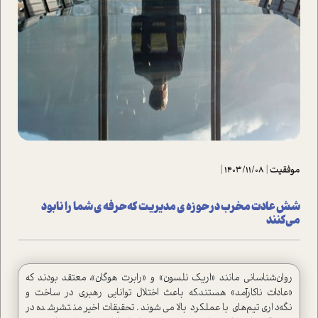
موفقیت
|
1403/11/08
|
شش عادت مخرب در حوزه ی مدیریت که حرفه ی شما را نابود
می‌کنند
روان‌شناسانی مانند «اریک نلسون» و «رابرت هوگان»، معتقد بودند که
«عادات ناکارآمد» هستند‌.که باعث اختلال توانایی رهبری در ساخت و
نگه‌داری تیم‌های با عملکرد بالا می‌شوند. تحقیقات اخیر منتشر‌شده در