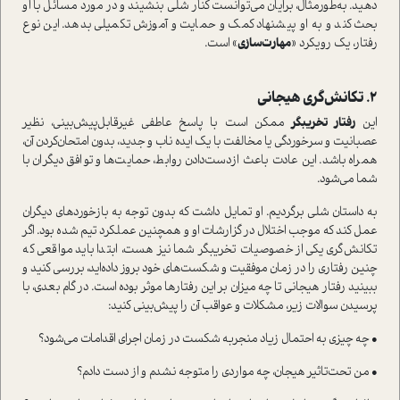
دهید. به‌طورمثال، برایان می‌توانست کنار شلی بنشیند و در مورد مسائل با او
بحث کند و به او پیشنهاد کمک و حمایت و آموزش تکمیلی بدهد. این نوع
رفتار، یک رویکرد «
مهارت‌سازی
» ا‌ست.
2. تکانش‌گری هیجانی
این
رفتار تخریبگر
ممکن ا‌ست با پاسخ عاطفی غیرقابل‌پیش‌‌بینی، نظیر
عصبانیت و سرخوردگی یا مخالفت با یک ایده ناب و جدید، بدون امتحان‌کردن آن‌،
همراه باشد. این عادت باعث از‌دست‌دادن روابط، حمایت‌ها و توافق دیگران با
شما می‌شود.
به دا‌ستان شلی برگردیم. او تمایل داشت که بدون توجه به بازخوردهای دیگران
عمل کند که موجب اختلال در گزارشات او و همچنین عملکرد تیم شده بود. اگر
تکانش‌گری یکی از خصوصیات تخریبگر شما نیز هست، ابتدا باید مواقعی که
چنین رفتاری را در زمان موفقیت و شکست‌های خود بروز داده‌اید، بررسی کنید و
ببینید رفتار هیجانی تا چه میزان بر این رفتار‌ها موثر بوده ا‌ست. در گام بعدی، با
پرسیدن سوالات زیر، مشکلات و عواقب آن را پیش‌بینی کنید:
• چه چیزی به احتمال زیاد منجر‌به شکست در زمان اجرای اقدامات می‌شود؟
• من تحت‌تاثیر هیجان، چه مواردی را متوجه نشدم و از دست دادم؟