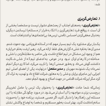
شد:
1. تعارض‌گریزی
«
تعارض‌گریزی
» به‌معنای اجتناب از بحث‌های دشوار نیست و مشخصا بخشی از
آن ا‌ست. در‌واقع، فرد تعارض‌گریز، با اتکا به فرار از مسئله‌یا ترساندن دیگران،
به‌دنبال مخفی‌کردن احساس ناامنی، ترس‌ها، بی‌اعتمادی‌ها و اشتباهات ا‌ست.
یک‌بار برای مشاوره یک تیم بسیار مهم که در آستانه فروپاشی بود، دعوت شدم.
مدیر آن‌ها به‌نام« شلی»، گزارش‌های غلط ارائه می‌کرد. رهبر ارشد به‌نام «برایان»
هم از وجود این مشکل در تیم اطلاع داشت، ولی حاضر به مقابله‌کردن با شلی و
مداخله در کارهای او آن نبود و در عوض، به اعضای تیم که از شلی شکایت
داشتند، گوش می‌داد و به‌طور ضمنی آن‌ها را تایید می‌کرد، اما کاری دیگر انجام
نمی‌داد؛ یک شنونده مهربان و
مدیر منفعل
! در‌نهایت، یکی از اعضای اصلی تیم
اجرایی، این ماجرای برایان و شلی را به معاون شرکت اطلاع داد و تهدید به ترک کار
کرد، مگر این‌که شرکت اقدامی در جهت اصلاح و بهبود انجام دهد.
زمانی‌که شما عادت «
تعارض‌گریزی
» را به‌عنوان یک ترس یا عامل تخریبگر
برچسب بزنید، مواجهه با آن آسان‌تر می‌شود. در مورد چگونگی مقابله با این
مسئله، این راهکارها را دنبال کنید: اگر عصبی هستید، برنامه خود را به‌صورت
ساده‌یادداشت کنید. بهتر ا‌ست به‌طور مستقیم و شخصا به اوضاع واکنش نشان