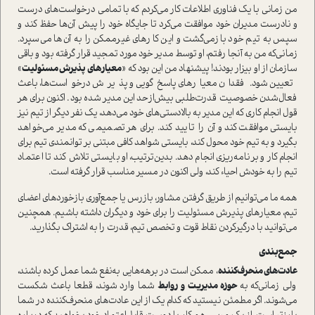
من زمانی با یک فناوری اطلاعات کار می‌کردم که با تمامی درخوا‌ست‌های درست
و نادرست مدیران خود موافقت می‌کرد تا جایگاه خود را پیش آن‌ها حفظ کند و
سپس به تیم خود بازمی‌گشت و این کارهای غیرممکن را به آن‌ها می‌سپرد.
زمانی‌که من به آنجا رفتم، او توسط مدیر خود مورد تمجید قرار گرفته بود و باقی
سازمان از او بیزار بودند! پیشنهاد من این بود که «
معیارهای پذیرش مسئولیت
»
تعیین شود. فقدان معیارهای پاسخ‌گویی و پذیرش درخوا‌ست‌ها، باعث
فعال‌شدن خصوصیت قدرت‌طلبی بیش‌از‌حد این مدیر شده بود. اکنون برای هر
قول انجام کاری که این مدیر به بالادستی‌های خود می‌دهد، یک نفر دیگر از تیم نیز
بایستی موافقت کند و آن را تایید کند. برای هر تصمیمی که مدیر می‌خواهد
بگیرد و به تیم خود محول کند، بایستی شواهد کافی مبتنی بر توانمندی تیم برای
انجام کار و برنامه‌ریزی انجام دهد. بدین‌ترتیب، او بایستی تلاش کند تا اعتماد
تیم را به خودش احیاء کند، ولی اکنون در مسیر مناسب قرار گرفته ا‌ست.
همه ما می‌توانیم از طریق گرفتن مشاور، بازرس یا جمع‌آوری بازخوردهای اعضای
تیم، معیارهای پذیرش مسئولیت را برای خود و دیگران داشته باشیم. همچنین
می‌توانید با درگیر‌کردن نقاط قوت و تخصص تیم، قدرت را به اشتراک بگذارید.
جمع‌بندی
عادت‌های منحرف‌کننده
، ممکن ا‌ست در برهه‌هایی به‌نفع شما عمل کرده باشند،
ولی زمانی‌که به
حوزه مدیریت و روابط
شما وارد شوند، قطعا باعث شکست
می‌شوند. اگر مطمئن نیستید که کدام یک از این عادت‌های منحرف‌کننده در شما