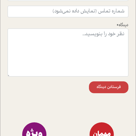
افکنده است.فصل اتاق 333 شما را پای صحبت یک تجربه ی
واقعی در ارتباط با اختلال شخصیت اسکزوئید و مشکلات و نیز
راهکارهای حل آن قرار می دهد که در اتاق درمان اتفاق افتاده
است.در فصل پایانی زیر ذره بین نیز همکاران ما تلاش کرده
دیدگاه*
اند تا در کنار مطالب سرگرمی و انگیزشی، شما را با بهترین و
موثرترین راهکارهای استفاده از هوش مصنوعی در حوزه های
مختلف کسب و کار آشنا کنند.
فرستادن دیدگاه
ویژه
مهمان