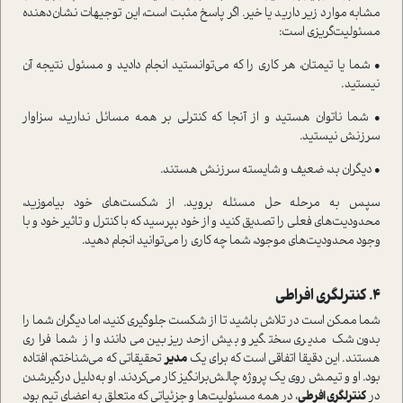
مشابه موارد زیر دارید یا خیر. اگر پاسخ مثبت ا‌ست، این توجیهات نشان‌دهنده
مسئولیت‌گریزی ا‌ست:
• شما یا تیمتان، هر کاری را که می‌توانستید انجام دادید و مسئول نتیجه آن
نیستید.
• شما ناتوان هستید و از آنجا که کنترلی بر همه مسائل ندارید، سزاوار
سرزنش نیستید.
• دیگران بد، ضعیف و شایسته سرزنش هستند‌.
سپس به مرحله حل مسئله بروید. از شکست‌های خود بیاموزید،
محدودیت‌های فعلی را تصدیق کنید و از خود بپرسید که با کنترل و تاثیر خود و با
وجود محدودیت‌های موجود، شما چه کاری را می‌توانید انجام دهید.
4. کنترلگری افراطی
شما ممکن ا‌ست در تلاش باشید تا از شکست جلوگیری کنید، اما دیگران شما را
بدون شک مدیری سختگیر و بیش‌از‌حد ریزبین می‌دانند و از شما فراری
هستند‌. این دقیقا اتفاقی ا‌ست که برای یک
مدیر
تحقیقاتی که می‌شناختم، افتاده
بود. او و تیمش روی یک پروژه چالش‌برانگیز کار می‌کردند. او به‌دلیل درگیر‌شدن
در
کنترلگری افرطی
، در همه مسئولیت‌ها و جزئیاتی که متعلق به اعضای تیم بود،